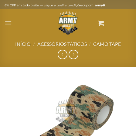
Skip
6% OFF em todo o site —
clique e confira condições
cupom:
army6
to
content
INÍCIO
/
ACESSÓRIOS TÁTICOS
/
CAMO TAPE