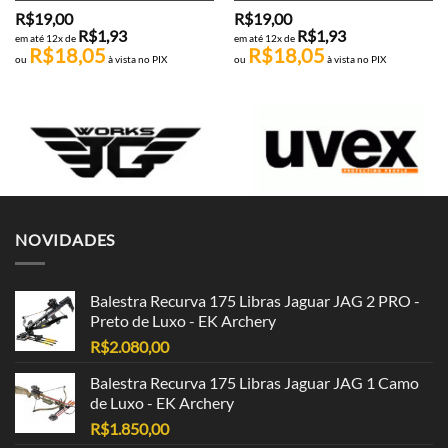
R$
19,00
R$
19,00
R$
1,93
R$
1,93
em até 12x de
em até 12x de
R$
18,05
R$
18,05
ou
à vista no PIX
ou
à vista no PIX
NOVIDADES
Balestra Recurva 175 Libras Jaguar JAG 2 PRO -
Preto de Luxo - EK Archery
R$
2.080,00
Balestra Recurva 175 Libras Jaguar JAG 1 Camo
de Luxo - EK Archery
R$
1.850,00