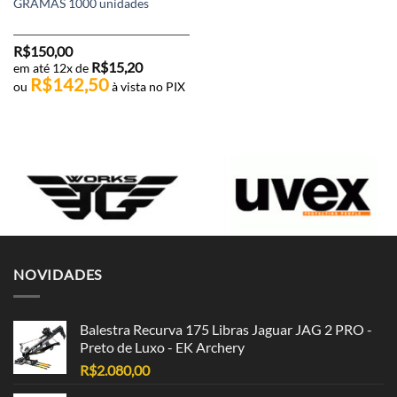
GRAMAS 1000 unidades
R$
150,00
R$
15,20
em até 12x de
R$
142,50
ou
à vista no PIX
NOVIDADES
Balestra Recurva 175 Libras Jaguar JAG 2 PRO -
Preto de Luxo - EK Archery
R$
2.080,00