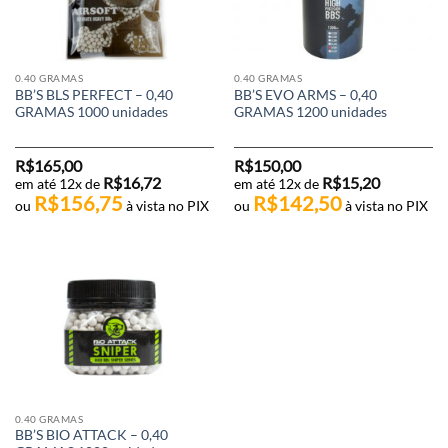
0.40 GRAMAS
0.40 GRAMAS
BB’S BLS PERFECT – 0,40
BB’S EVO ARMS – 0,40
GRAMAS 1000 unidades
GRAMAS 1200 unidades
R$
165,00
R$
150,00
R$
16,72
R$
15,20
em até 12x de
em até 12x de
R$
156,75
R$
142,50
ou
à vista no PIX
ou
à vista no PIX
0.40 GRAMAS
BB’S BIO ATTACK – 0,40