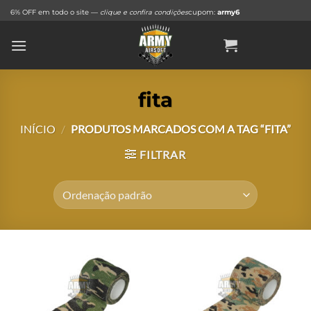
Skip
6% OFF em todo o site —
clique e confira condições
cupom:
army6
to
content
fita
INÍCIO
/
PRODUTOS MARCADOS COM A TAG “FITA”
FILTRAR