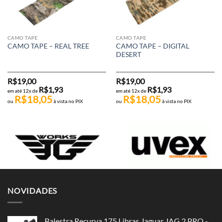
CAMO TAPE
CAMO TAPE
CAMO TAPE – DIGITAL
CAMO TAPE – REAL TREE
DESERT
R$
19,00
R$
19,00
R$
1,93
R$
1,93
em até 12x de
em até 12x de
R$
18,05
R$
18,05
ou
à vista no PIX
ou
à vista no PIX
NOVIDADES
Balestra Recurva 175 Libras Jaguar JAG 2 PRO -