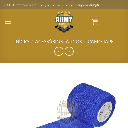
Skip
6% OFF em todo o site —
clique e confira condições
cupom:
army6
to
content
INÍCIO
/
ACESSÓRIOS TÁTICOS
/
CAMO TAPE