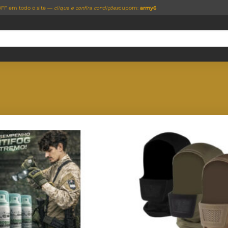
FF em todo o site —
clique e confira condições
cupom:
army6