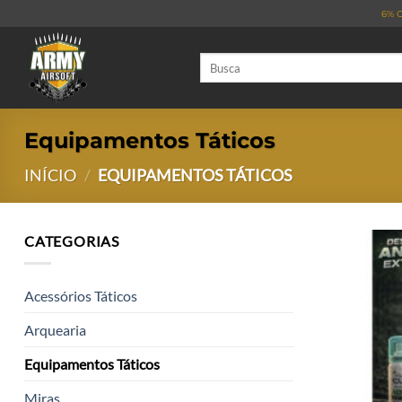
Skip
6% O
to
content
Pesquisar
por:
Equipamentos Táticos
INÍCIO
/
EQUIPAMENTOS TÁTICOS
CATEGORIAS
Acessórios Táticos
Arquearia
Equipamentos Táticos
Miras