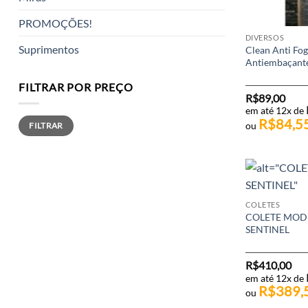
PROMOÇÕES!
DIVERSOS
Suprimentos
Clean Anti Fog
Antiembaçant
FILTRAR POR PREÇO
R$
89,00
em até 12x de
Preço
Preço
R$
84,5
ou
FILTRAR
mínimo
máximo
COLETES
COLETE MODU
SENTINEL
R$
410,00
em até 12x de
R$
389,
ou