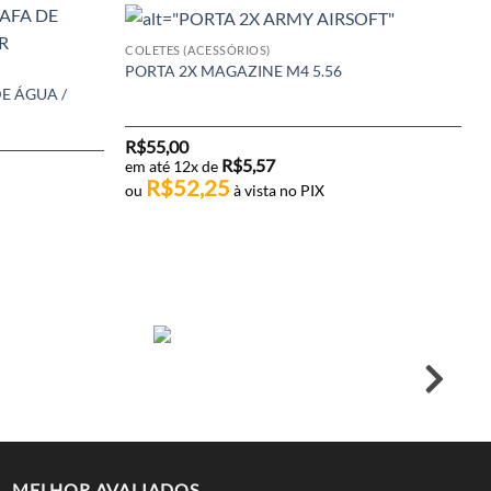
COLETES (ACESSÓRIOS)
PORTA 2X MAGAZINE M4 5.56
E ÁGUA /
R$
55,00
R$
5,57
em até 12x de
R$
52,25
ou
à vista no PIX
MELHOR AVALIADOS