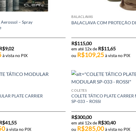
BALACLAVAS
 Aerossol – Spray
BALACLAVA COM PROTEÇÃO D
e
R$
115,00
R$
9,02
R$
11,65
em até 12x de
5
R$
109,25
à vista no PIX
ou
à vista no PIX
COLETES
LAR PLATE CARRIER
COLETE TÁTICO PLATE CARRE
SP-033 – ROSSI
R$
300,00
R$
41,55
R$
30,40
em até 12x de
50
R$
285,00
à vista no PIX
ou
à vista no PIX