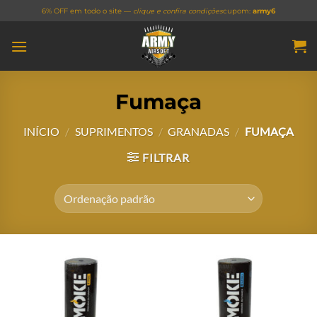
Skip
6% OFF em todo o site —
clique e confira condições
cupom:
army6
to
content
Fumaça
INÍCIO
/
SUPRIMENTOS
/
GRANADAS
/
FUMAÇA
FILTRAR