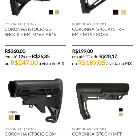
CORONHAS ( STOCK )
CORONHAS ( STOCK )
CORONHA (STOCK) GL-
CORONHA (STOCK) CTR –
SHOCK – M4, M16 E AR15
M4 E M16 – ROSSI
R$
260,00
R$
199,00
R$
26,35
R$
20,17
em até 12x de
em até 12x de
R$
247,00
R$
189,05
ou
à vista no PIX
ou
à vista no PIX
CORONHAS ( STOCK )
CORONHAS ( STOCK )
CORONHA (STOCK) COM
CORONHA (STOCK) MFT –