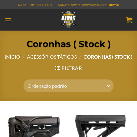
Skip
6% OFF em todo o site —
clique e confira condições
cupom:
army6
to
content
Coronhas ( Stock )
INÍCIO
/
ACESSÓRIOS TÁTICOS
/
CORONHAS ( STOCK )
FILTRAR