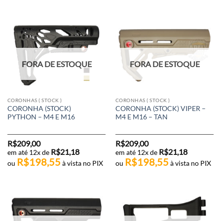
FORA DE ESTOQUE
FORA DE ESTOQUE
CORONHAS ( STOCK )
CORONHAS ( STOCK )
CORONHA (STOCK)
CORONHA (STOCK) VIPER –
PYTHON – M4 E M16
M4 E M16 – TAN
R$
209,00
R$
209,00
R$
21,18
R$
21,18
em até 12x de
em até 12x de
R$
198,55
R$
198,55
ou
à vista no PIX
ou
à vista no PIX