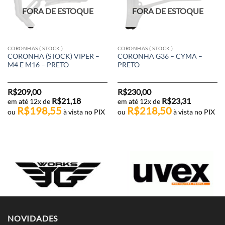
FORA DE ESTOQUE
FORA DE ESTOQUE
CORONHAS ( STOCK )
CORONHAS ( STOCK )
CORONHA (STOCK) VIPER –
CORONHA G36 – CYMA –
M4 E M16 – PRETO
PRETO
R$
209,00
R$
230,00
R$
21,18
R$
23,31
em até 12x de
em até 12x de
R$
198,55
R$
218,50
ou
à vista no PIX
ou
à vista no PIX
NOVIDADES