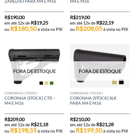
ZARELHO PARA M4 E M16
M4 E M16
R$
190,00
R$
219,00
R$
19,25
R$
22,19
em até 12x de
em até 12x de
R$
180,50
R$
208,05
ou
à vista no PIX
ou
à vista no PIX
FORA DE ESTOQUE
FORA DE ESTOQUE
CORONHAS ( STOCK )
CORONHAS ( STOCK )
CORONHA (STOCK) CTR –
CORONHA (STOCK) SLK
M4 E M16
PARA M4 E M16
R$
209,00
R$
210,00
R$
21,18
R$
21,28
em até 12x de
em até 12x de
R$
198,55
R$
199,50
ou
à vista no PIX
ou
à vista no PIX