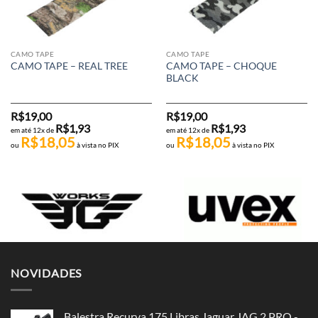
CAMO TAPE
CAMO TAPE
CAMO TAPE – CHOQUE
CAMO TAPE – REAL TREE
BLACK
R$
19,00
R$
19,00
R$
1,93
R$
1,93
em até 12x de
em até 12x de
R$
18,05
R$
18,05
ou
à vista no PIX
ou
à vista no PIX
NOVIDADES
Balestra Recurva 175 Libras Jaguar JAG 2 PRO -