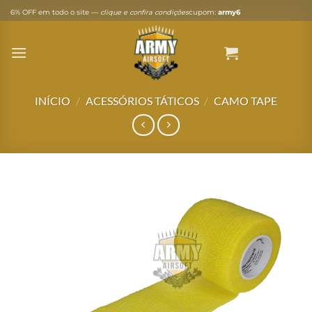
Skip
6% OFF em todo o site —
clique e confira condições
cupom:
army6
to
content
INÍCIO
/
ACESSÓRIOS TÁTICOS
/
CAMO TAPE