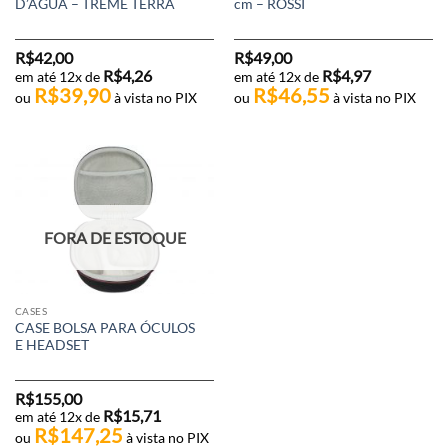
D’ÁGUA – TREME TERRA
cm – ROSSI
R$
42,00
R$
49,00
R$
4,26
R$
4,97
em até 12x de
em até 12x de
R$
39,90
R$
46,55
ou
à vista no PIX
ou
à vista no PIX
FORA DE ESTOQUE
CASES
CASE BOLSA PARA ÓCULOS
E HEADSET
R$
155,00
R$
15,71
em até 12x de
R$
147,25
ou
à vista no PIX