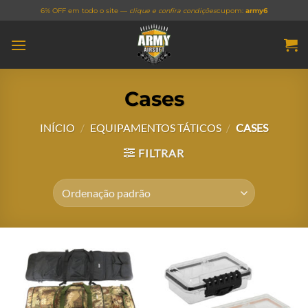
Skip
6% OFF em todo o site —
clique e confira condições
cupom:
army6
to
content
Cases
INÍCIO
/
EQUIPAMENTOS TÁTICOS
/
CASES
FILTRAR