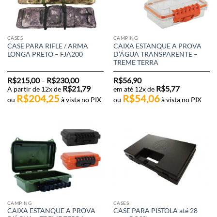
CASES
CAMPING
CASE PARA RIFLE / ARMA
CAIXA ESTANQUE A PROVA
LONGA PRETO – FJA200
D’ÁGUA TRANSPARENTE –
TREME TERRA
Faixa
R$
215,00
R$
230,00
R$
56,90
–
de
R$
21,79
R$
5,77
A partir de 12x de
em até 12x de
preço:
R$
204,25
R$
54,06
R$215,00
ou
à vista no PIX
ou
à vista no PIX
através
R$230,00
CAMPING
CASES
CAIXA ESTANQUE A PROVA
CASE PARA PISTOLA até 28