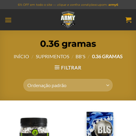
Skip
6% OFF em todo o site —
clique e confira condições
cupom:
army6
to
content
0.36 gramas
INÍCIO
/
SUPRIMENTOS
/
BB'S
/
0.36 GRAMAS
FILTRAR