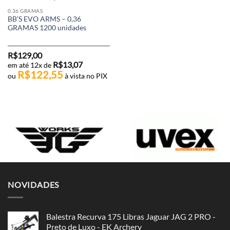
0.36 GRAMAS
BB’S EVO ARMS – 0,36
GRAMAS 1200 unidades
R$
129,00
R$
13,07
em até 12x de
R$
122,55
ou
à vista no PIX
NOVIDADES
Balestra Recurva 175 Libras Jaguar JAG 2 PRO -
Preto de Luxo - EK Archery