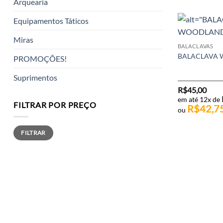
Arquearia
Equipamentos Táticos
Miras
BALACLAVAS
BALACLAVA 
PROMOÇÕES!
Suprimentos
R$
45,00
em até 12x de
FILTRAR POR PREÇO
R$
42,7
ou
Preço
Preço
FILTRAR
mínimo
máximo