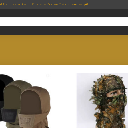
FF em todo o site —
clique e confira condições
cupom:
army6