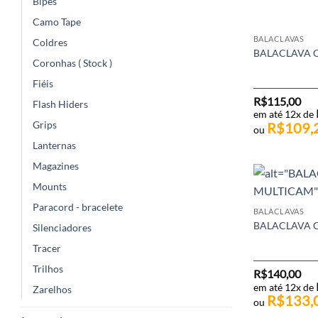
Bipés
Camo Tape
BALACLAVAS
Coldres
BALACLAVA 
Coronhas ( Stock )
Fiéis
R$
115,00
Flash Hiders
em até 12x de
Grips
R$
109,
ou
Lanternas
Magazines
Mounts
Paracord - bracelete
BALACLAVAS
BALACLAVA 
Silenciadores
Tracer
Trilhos
R$
140,00
em até 12x de
Zarelhos
R$
133,
ou