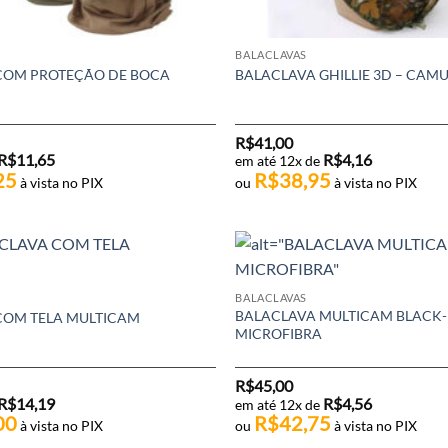
BALACLAVAS
COM PROTEÇÃO DE BOCA
BALACLAVA GHILLIE 3D – CAM
R$
41,00
R$
11,65
R$
4,16
em até 12x de
25
R$
38,95
à vista no PIX
ou
à vista no PIX
BALACLAVAS
BALACLAVA MULTICAM BLACK-
COM TELA MULTICAM
MICROFIBRA
R$
45,00
R$
14,19
R$
4,56
em até 12x de
00
R$
42,75
à vista no PIX
ou
à vista no PIX