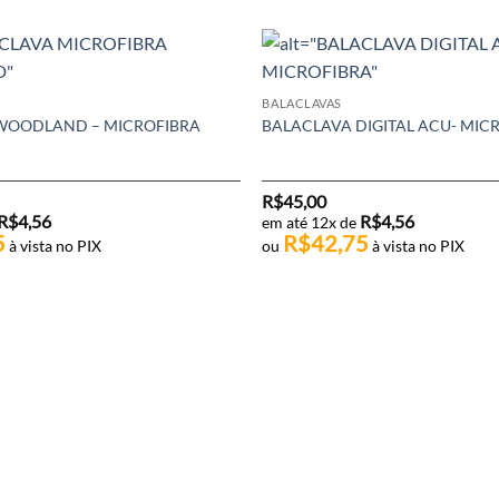
BALACLAVAS
WOODLAND – MICROFIBRA
BALACLAVA DIGITAL ACU- MIC
R$
45,00
R$
4,56
R$
4,56
em até 12x de
5
R$
42,75
à vista no PIX
ou
à vista no PIX