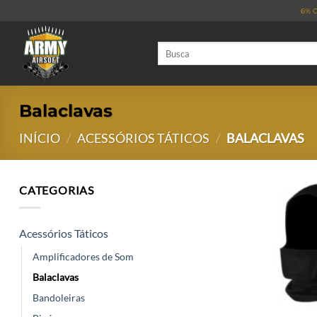
Skip
6% O
to
content
Pesquisar
por:
Balaclavas
INÍCIO
/
ACESSÓRIOS TÁTICOS
/
BALACLAVAS
CATEGORIAS
Acessórios Táticos
Amplificadores de Som
Balaclavas
Bandoleiras