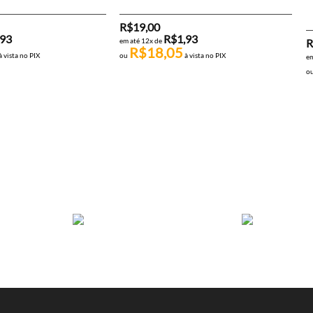
R$
19,00
,93
R$
1,93
R
em até 12x de
R$
18,05
à vista no PIX
ou
à vista no PIX
em
o