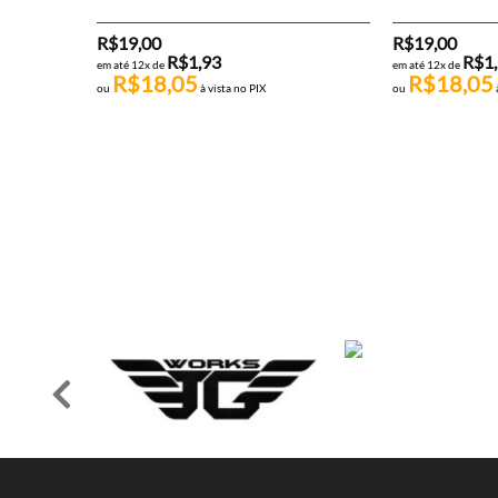
R$
19,00
R$
19,00
R$
1,93
R$
1
em até 12x de
em até 12x de
R$
18,05
R$
18,05
ou
à vista no PIX
ou