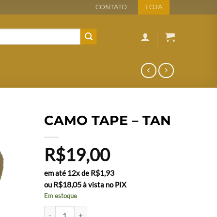
CONTATO
LOJA
CAMO TAPE – TAN
R$
19,00
R$
1,93
em até 12x de
R$
18,05
ou
à vista no PIX
Em estoque
CAMO TAPE - TAN quantidade