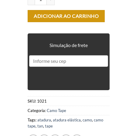
ADICIONAR AO CARRINHO
Simulação de frete
SKU:
1021
Categoria:
Camo Tape
Tags:
atadura
,
atadura elástica
,
camo
,
camo
tape
,
tan
,
tape