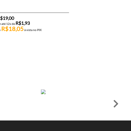
$
19,00
R$
1,93
 até 12x de
R$
18,05
u
à vista no PIX
CAMO TAPE
CAMO TAPE – PINK
R$
19,00
R$
1,93
em até 12x de
R$
18,05
ou
à vista no PIX