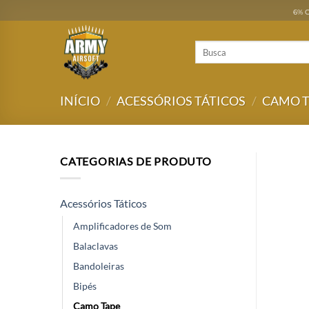
Skip
6% O
to
content
Pesquisar
por:
INÍCIO
/
ACESSÓRIOS TÁTICOS
/
CAMO T
CATEGORIAS DE PRODUTO
Acessórios Táticos
Amplificadores de Som
Balaclavas
Bandoleiras
Bipés
Camo Tape