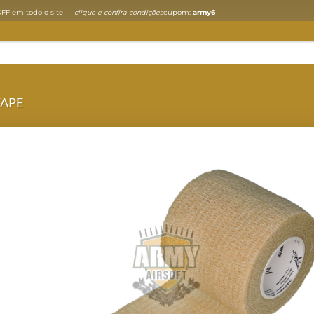
FF em todo o site —
clique e confira condições
cupom:
army6
APE