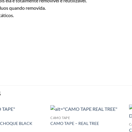
s ela é totalmente removível e reutilizável.
íduos quando removida.
áticos.
S
CAMO TAPE
 CHOQUE BLACK
CAMO TAPE – REAL TREE
C
C