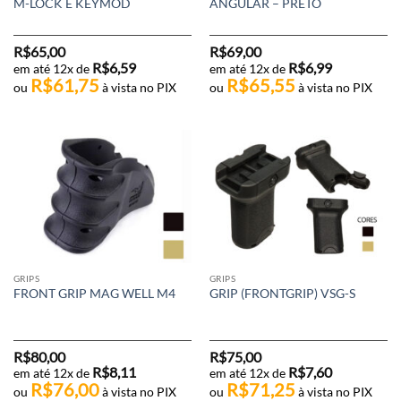
M-LOCK E KEYMOD
ANGULAR – PRETO
R$
65,00
R$
69,00
R$
6,59
R$
6,99
em até 12x de
em até 12x de
R$
61,75
R$
65,55
ou
à vista no PIX
ou
à vista no PIX
GRIPS
GRIPS
FRONT GRIP MAG WELL M4
GRIP (FRONTGRIP) VSG-S
R$
80,00
R$
75,00
R$
8,11
R$
7,60
em até 12x de
em até 12x de
R$
76,00
R$
71,25
ou
à vista no PIX
ou
à vista no PIX