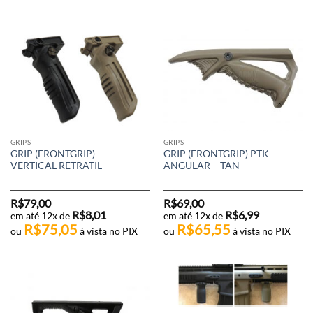
GRIPS
GRIPS
GRIP (FRONTGRIP)
GRIP (FRONTGRIP) PTK
VERTICAL RETRATIL
ANGULAR – TAN
R$
79,00
R$
69,00
R$
8,01
R$
6,99
em até 12x de
em até 12x de
R$
75,05
R$
65,55
ou
à vista no PIX
ou
à vista no PIX