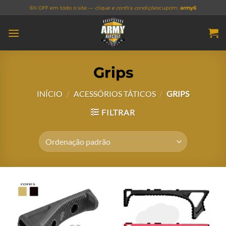
Skip
6% OFF em todo o site —
clique e confira condições
cupom:
army6
to
content
Grips
INÍCIO
/
ACESSÓRIOS TÁTICOS
/
GRIPS
FILTRAR