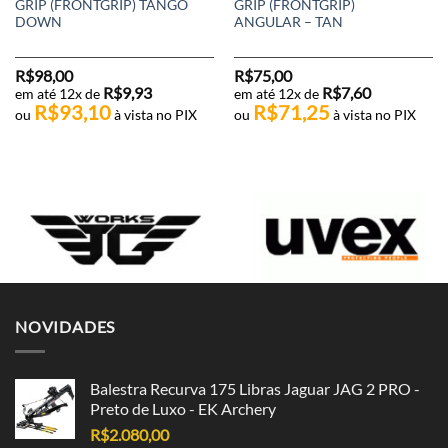
GRIP (FRONTGRIP) TANGO
GRIP (FRONTGRIP)
DOWN
ANGULAR – TAN
R$
98,00
R$
75,00
R$
9,93
R$
7,60
em até 12x de
em até 12x de
R$
93,10
R$
71,25
ou
à vista no PIX
ou
à vista no PIX
NOVIDADES
Balestra Recurva 175 Libras Jaguar JAG 2 PRO -
Preto de Luxo - EK Archery
R$
2.080,00