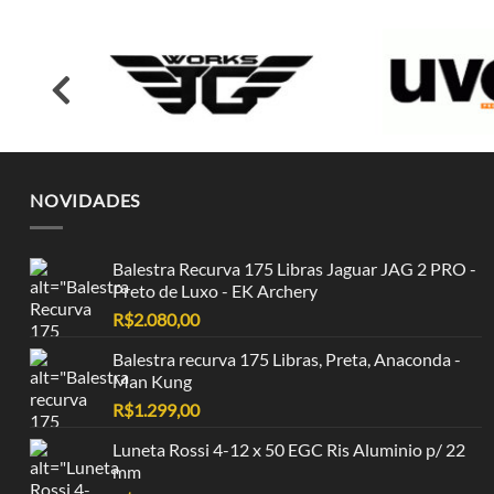
NOVIDADES
Balestra Recurva 175 Libras Jaguar JAG 2 PRO -
Preto de Luxo - EK Archery
R$
2.080,00
Balestra recurva 175 Libras, Preta, Anaconda -
Man Kung
R$
1.299,00
Luneta Rossi 4-12 x 50 EGC Ris Aluminio p/ 22
mm