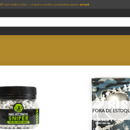
FF em todo o site —
clique e confira condições
cupom:
army6
FORA DE ESTOQ