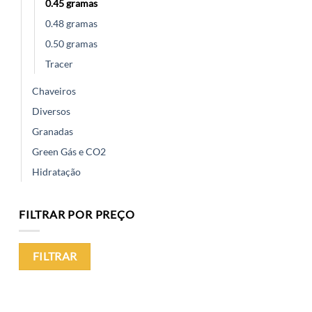
0.45 gramas
0.48 gramas
0.50 gramas
Tracer
Chaveiros
Diversos
Granadas
Green Gás e CO2
Hidratação
FILTRAR POR PREÇO
Preço
Preço
FILTRAR
mínimo
máximo