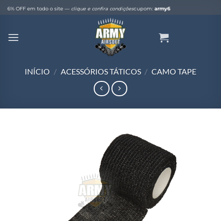
Skip
6% OFF em todo o site —
clique e confira condições
cupom:
army6
to
content
INÍCIO
/
ACESSÓRIOS TÁTICOS
/
CAMO TAPE