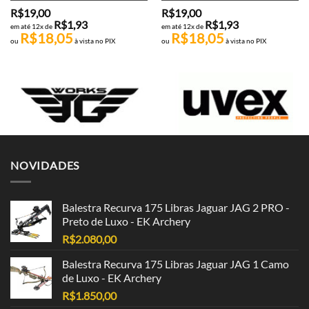
R$
19,00
R$
19,00
R$
1,93
R$
1,93
em até 12x de
em até 12x de
R$
18,05
R$
18,05
ou
à vista no PIX
ou
à vista no PIX
NOVIDADES
Balestra Recurva 175 Libras Jaguar JAG 2 PRO -
Preto de Luxo - EK Archery
R$
2.080,00
Balestra Recurva 175 Libras Jaguar JAG 1 Camo
de Luxo - EK Archery
R$
1.850,00