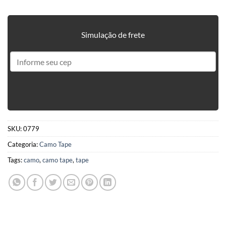
Simulação de frete
SKU:
0779
Categoria:
Camo Tape
Tags:
camo
,
camo tape
,
tape