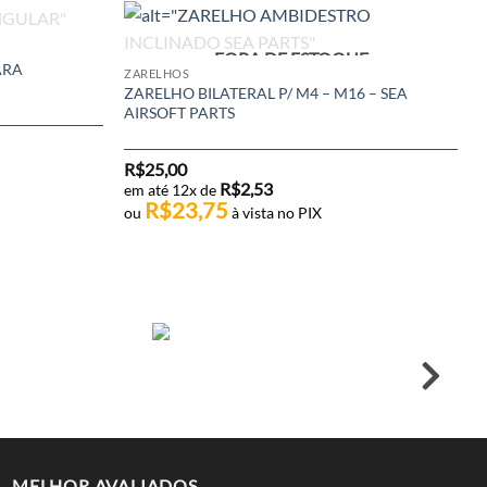
UE
FORA DE ESTOQUE
ARA
ZARELHOS
ZARELHO BILATERAL P/ M4 – M16 – SEA
AIRSOFT PARTS
R$
25,00
R$
2,53
em até 12x de
R$
23,75
ou
à vista no PIX
MELHOR AVALIADOS