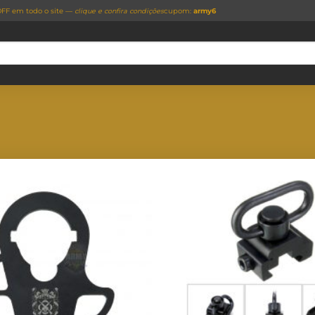
FF em todo o site —
clique e confira condições
cupom:
army6