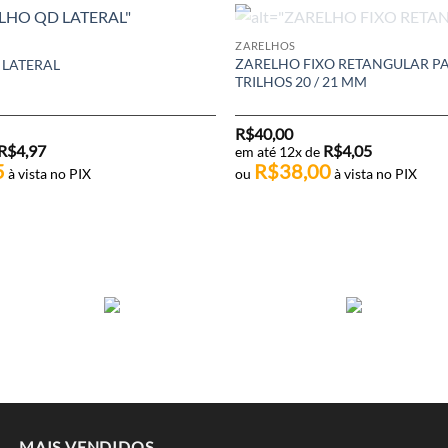
FORA DE ESTOQ
ZARELHOS
ZARELHO FIXO RETANGULAR P
 LATERAL
TRILHOS 20 / 21 MM
R$
40,00
R$
4,97
R$
4,05
em até 12x de
5
R$
38,00
à vista no PIX
ou
à vista no PIX
MAIS VENDIDOS