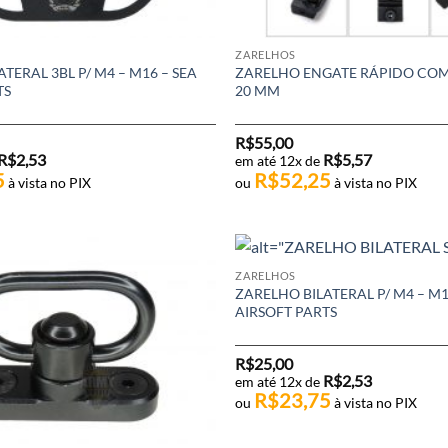
ZARELHOS
TERAL 3BL P/ M4 – M16 – SEA
ZARELHO ENGATE RÁPIDO COM
TS
20 MM
R$
55,00
R$
2,53
R$
5,57
em até 12x de
5
R$
52,25
à vista no PIX
ou
à vista no PIX
ZARELHOS
ZARELHO BILATERAL P/ M4 – M1
AIRSOFT PARTS
R$
25,00
R$
2,53
em até 12x de
R$
23,75
ou
à vista no PIX