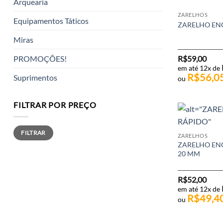
Arquearia
ZARELHOS
Equipamentos Táticos
ZARELHO EN
Miras
PROMOÇÕES!
R$
59,00
em até 12x de
R$
56,0
Suprimentos
ou
FILTRAR POR PREÇO
Preço
Preço
FILTRAR
mínimo
máximo
ZARELHOS
ZARELHO ENG
20 MM
R$
52,00
em até 12x de
R$
49,4
ou