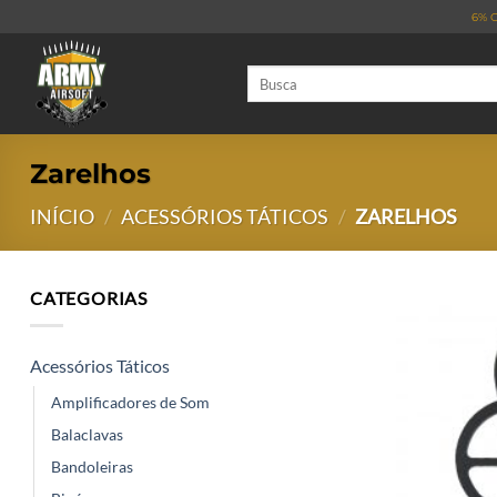
Skip
6% O
to
content
Pesquisar
por:
Zarelhos
INÍCIO
/
ACESSÓRIOS TÁTICOS
/
ZARELHOS
CATEGORIAS
Acessórios Táticos
Amplificadores de Som
Balaclavas
Bandoleiras