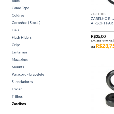
Bipés
Camo Tape
ZARELHOS
Coldres
ZARELHO BILA
Coronhas ( Stock )
AIRSOFT PAR
Fiéis
R$
25,00
Flash Hiders
em até 12x de
Grips
R$
23,7
ou
Lanternas
Magazines
Mounts
Paracord - bracelete
Silenciadores
Tracer
Trilhos
Zarelhos