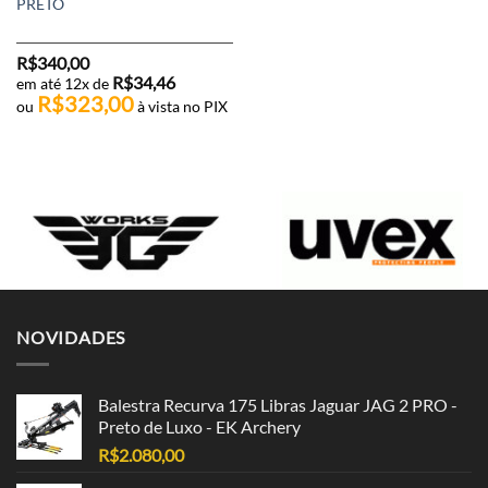
PRETO
R$
340,00
R$
34,46
em até 12x de
R$
323,00
ou
à vista no PIX
NOVIDADES
Balestra Recurva 175 Libras Jaguar JAG 2 PRO -
Preto de Luxo - EK Archery
R$
2.080,00