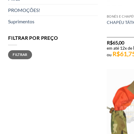
PROMOÇÕES!
BONÉS E CHAPÉ
Suprimentos
CHAPÉU TÁTI
FILTRAR POR PREÇO
R$
65,00
em até 12x de
Preço
Preço
R$
61,7
ou
FILTRAR
mínimo
máximo