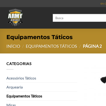
Skip
6% O
to
content
Pesquisar
por:
Equipamentos Táticos
INÍCIO
/
EQUIPAMENTOS TÁTICOS
/
PÁGINA 2
CATEGORIAS
Acessórios Táticos
Arquearia
Equipamentos Táticos
Miras