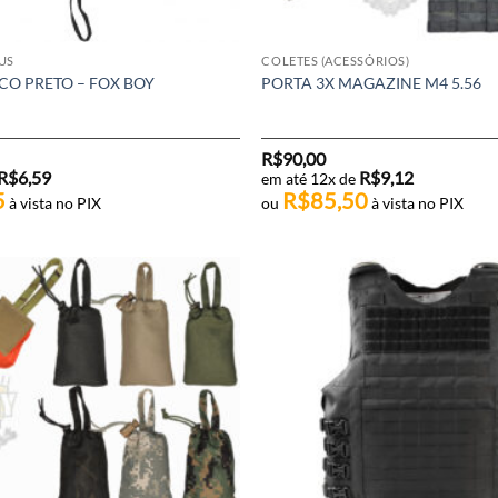
US
COLETES (ACESSÓRIOS)
CO PRETO – FOX BOY
PORTA 3X MAGAZINE M4 5.56
R$
90,00
R$
6,59
R$
9,12
em até 12x de
5
R$
85,50
à vista no PIX
ou
à vista no PIX