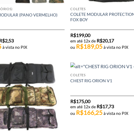
SÓRIOS)
COLETES
COLETE MODULAR PROTECTION 
MODULAR (PANO VERMELHO)
FOX BOY
R$
199,00
R$
2,53
R$
20,17
em até 12x de
5
R$
189,05
à vista no PIX
ou
à vista no PIX
COLETES
CHEST RIG ORION V1
R$
175,00
R$
17,73
em até 12x de
R$
166,25
ou
à vista no PIX