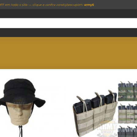
FF em todo o site —
clique e confira condições
cupom:
army6