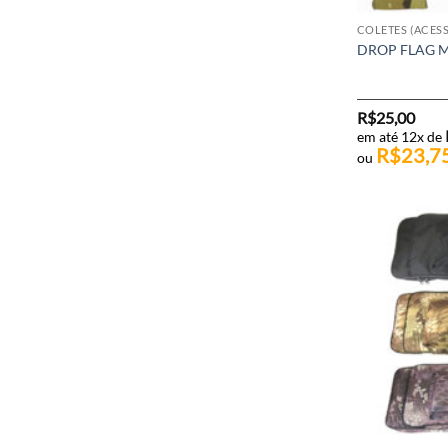
COLETES (ACES
DROP FLAG 
R$
25,00
em até 12x de
R$
23,7
ou