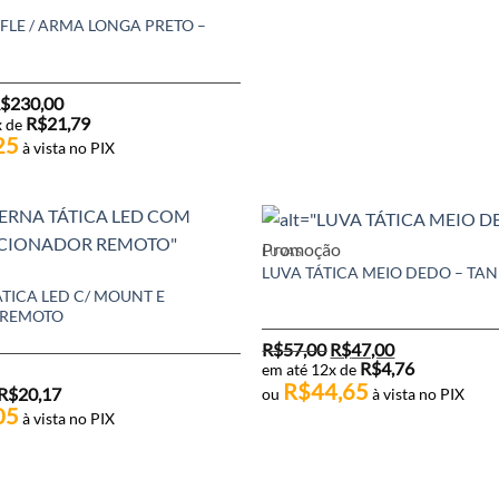
IFLE / ARMA LONGA PRETO –
Faixa
$
230,00
de
R$
21,79
x de
preço:
25
à vista no PIX
R$215,00
através
R$230,00
Promoção
LUVAS
LUVA TÁTICA MEIO DEDO – TAN
TICA LED C/ MOUNT E
 REMOTO
O
O
R$
57,00
R$
47,00
preço
preço
R$
4,76
em até 12x de
original
atual
R$
44,65
R$
20,17
ou
à vista no PIX
era:
é:
R$57,00.
R$47,00.
05
à vista no PIX