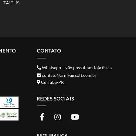
MENTO
CONTATO
Whatsapp - Não possuimos loja fisíca
contato@armyairsoft.com.br
Curitiba-PR
REDES SOCIAIS
SEGURANÇA