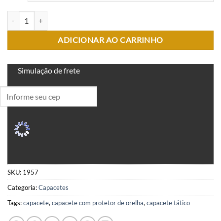
CAPACETE TÁTICO COM PROTETOR DE ORELHA quantidade
ADICIONAR AO CARRINHO
Simulação de frete
SKU:
1957
Categoria:
Capacetes
Tags:
capacete
,
capacete com protetor de orelha
,
capacete tático