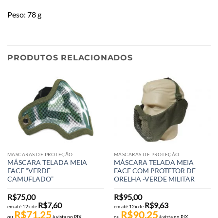
Peso: 78 g
PRODUTOS RELACIONADOS
MÁSCARAS DE PROTEÇÃO
MÁSCARAS DE PROTEÇÃO
MÁSCARA TELADA MEIA
MÁSCARA TELADA MEIA
FACE “VERDE
FACE COM PROTETOR DE
CAMUFLADO”
ORELHA -VERDE MILITAR
R$
75,00
R$
95,00
R$
7,60
R$
9,63
em até 12x de
em até 12x de
R$
71,25
R$
90,25
ou
à vista no PIX
ou
à vista no PIX