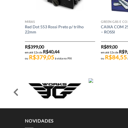
MIRAS
GREEN GÁS E CO
Red Dot 553 Rossi Preto p/ trilho
CAIXA COM 2
22mm
– ROSSI
R$
399,00
R$
89,00
R$
40,44
R$
9
em até 12x de
em até 12x de
R$
379,05
R$
84,55
ou
à vista no PIX
ou
NOVIDADES