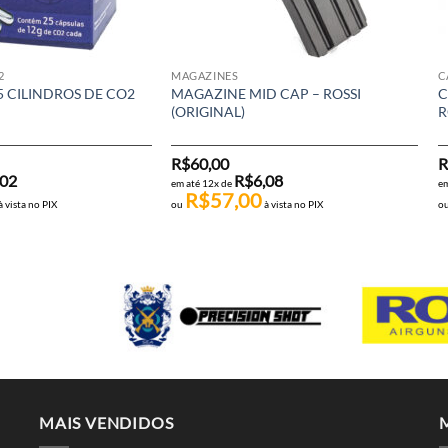
2
MAGAZINES
C
5 CILINDROS DE CO2
MAGAZINE MID CAP – ROSSI
C
(ORIGINAL)
R
R$
60,00
R
,02
R$
6,08
em até 12x de
em
R$
57,00
à vista no PIX
ou
à vista no PIX
o
MAIS VENDIDOS