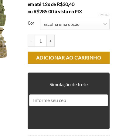
R$
30,40
em até 12x de
R$
285,00
ou
à vista no PIX
LIMPAR
Cor
COLETE TÁTICO PLATE CARRER MODULAR SP-033 - ROS
ADICIONAR AO CARRINHO
Simulação de frete