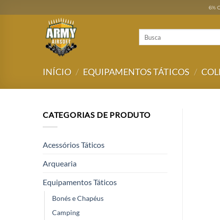
Skip
6% O
to
content
Pesquisar
por:
INÍCIO
/
EQUIPAMENTOS TÁTICOS
/
COL
CATEGORIAS DE PRODUTO
Acessórios Táticos
Arquearia
Equipamentos Táticos
Bonés e Chapéus
Camping