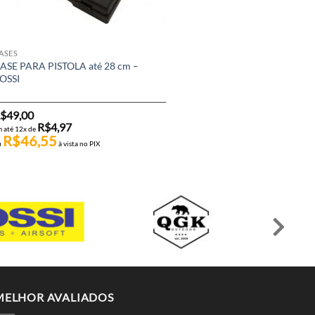
ASES
0.25 GRAMAS
ASE PARA PISTOLA até 28 cm –
BB’S ROSSI – 0,25 GRAMAS 1.
OSSI
Unidades
$
49,00
R$
34,00
R$
4,97
R$
3,45
 até 12x de
em até 12x de
R$
46,55
R$
32,30
u
à vista no PIX
ou
à vista no PIX
MELHOR AVALIADOS