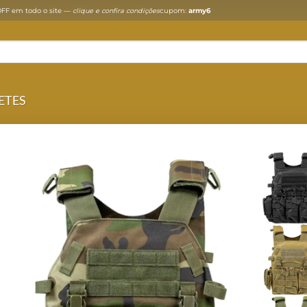
FF em todo o site —
clique e confira condições
cupom:
army6
ETES