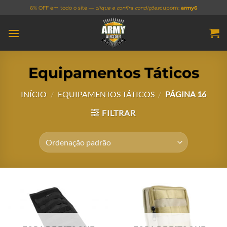
Skip
6% OFF em todo o site —
clique e confira condições
cupom:
army6
to
content
Equipamentos Táticos
INÍCIO
/
EQUIPAMENTOS TÁTICOS
/
PÁGINA 16
FILTRAR