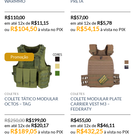
WARMMO
PRETA
R$
110,00
R$
57,00
R$
11,15
R$
5,78
em até 12x de
em até 12x de
R$
104,50
R$
54,15
ou
à vista no PIX
ou
à vista no PIX
Promoção
COLETES
COLETES
COLETE TÁTICO MODULAR
COLETE MODULAR PLATE
OCTOS – TAG
CARRIER VEST M3 –
FEDERATY
O
O
R$
250,00
R$
199,00
R$
455,00
preço
preço
R$
20,17
R$
46,11
em até 12x de
em até 12x de
original
atual
R$
189,05
R$
432,25
era:
é:
ou
à vista no PIX
ou
à vista no PIX
R$250,00.
R$199,00.