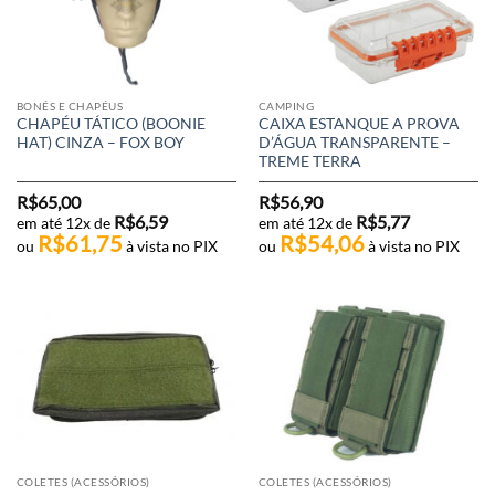
BONÉS E CHAPÉUS
CAMPING
CHAPÉU TÁTICO (BOONIE
CAIXA ESTANQUE A PROVA
HAT) CINZA – FOX BOY
D’ÁGUA TRANSPARENTE –
TREME TERRA
R$
65,00
R$
56,90
R$
6,59
R$
5,77
em até 12x de
em até 12x de
R$
61,75
R$
54,06
ou
à vista no PIX
ou
à vista no PIX
COLETES (ACESSÓRIOS)
COLETES (ACESSÓRIOS)