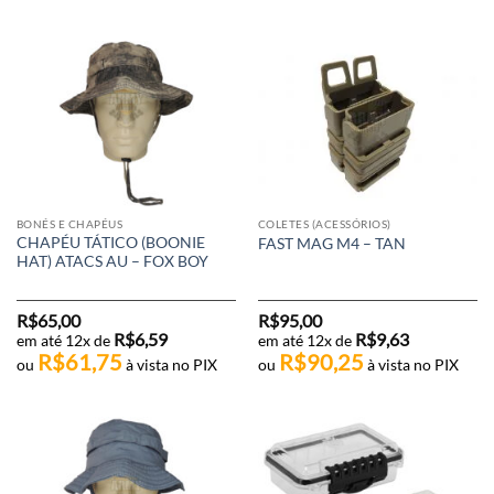
BONÉS E CHAPÉUS
COLETES (ACESSÓRIOS)
CHAPÉU TÁTICO (BOONIE
FAST MAG M4 – TAN
HAT) ATACS AU – FOX BOY
R$
65,00
R$
95,00
R$
6,59
R$
9,63
em até 12x de
em até 12x de
R$
61,75
R$
90,25
ou
à vista no PIX
ou
à vista no PIX