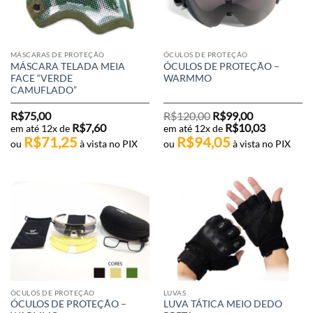
MÁSCARAS DE PROTEÇÃO
ÓCULOS DE PROTEÇÃO
MÁSCARA TELADA MEIA
ÓCULOS DE PROTEÇÃO –
FACE “VERDE
WARMMO
CAMUFLADO”
O
O
R$
75,00
R$
120,00
R$
99,00
preço
preço
R$
7,60
R$
10,03
em até 12x de
em até 12x de
original
atual
R$
71,25
R$
94,05
era:
é:
ou
à vista no PIX
ou
à vista no PIX
R$120,00.
R$99,00.
ÓCULOS DE PROTEÇÃO
LUVAS
ÓCULOS DE PROTEÇÃO –
LUVA TÁTICA MEIO DEDO