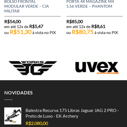
BOLSO FRONTAL
PORTA 4X MAGAZINE M4
MODULAR VERDE – CIA
5.56 VERDE – PHANTOM
MILITAR
R$
54,00
R$
85,00
R$
5,47
R$
8,61
em até 12x de
em até 12x de
R$
51,30
R$
80,75
ou
à vista no PIX
ou
à vista no PIX
NOVIDADES
Balestra Recurva 175 Libras Jaguar JAG 2 PRO -
Preto de Luxo - EK Archery
R$
2.080,00