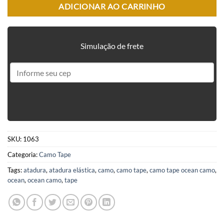
ADICIONAR AO CARRINHO
Simulação de frete
SKU:
1063
Categoria:
Camo Tape
Tags:
atadura
,
atadura elástica
,
camo
,
camo tape
,
camo tape ocean camo
,
ocean
,
ocean camo
,
tape