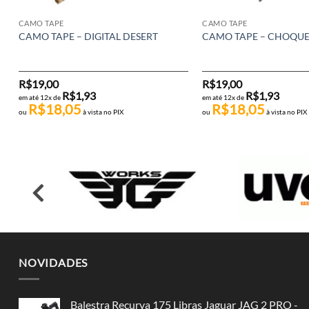
CAMO TAPE
CAMO TAPE
CAMO TAPE – DIGITAL DESERT
CAMO TAPE – CHOQUE
R$
19,00
R$
19,00
R$
1,93
R$
1,93
em até 12x de
em até 12x de
R$
18,05
R$
18,05
ou
à vista no PIX
ou
à vista no PIX
NOVIDADES
Balestra Recurva 175 Libras Jaguar JAG 2 PRO -