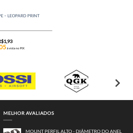
CAMO TAPE
E – LEOPARD PRINT
CAMO TAPE – FLOWER CAMO
R$
19,00
R$
1,93
R$
1,93
em até 12x de
05
R$
18,05
à vista no PIX
ou
à vista no PIX
MELHOR AVALIADOS
MOUNT PERFIL ALTO - DIÂMETRO DO ANEL