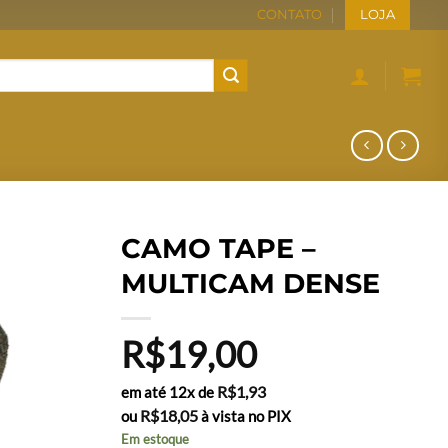
CONTATO
LOJA
CAMO TAPE –
MULTICAM DENSE
R$
19,00
R$
1,93
em até 12x de
R$
18,05
ou
à vista no PIX
Em estoque