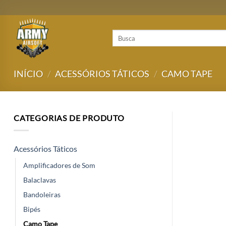
Skip
to
content
Pesquisar
por:
INÍCIO
/
ACESSÓRIOS TÁTICOS
/
CAMO TAPE
CATEGORIAS DE PRODUTO
Acessórios Táticos
Amplificadores de Som
Balaclavas
Bandoleiras
Bipés
Camo Tape