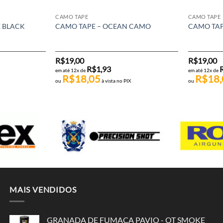
CAMO TAPE
CAMO TAPE
 BLACK
CAMO TAPE – OCEAN CAMO
CAMO TAP
R$
19,00
R$
19,00
R$
1,93
em até 12x de
em até 12x de
R$
18,05
R$
18,
ou
à vista no PIX
ou
MAIS VENDIDOS
GRANADA DE FUMAÇA PAVIO - OT SMOKE