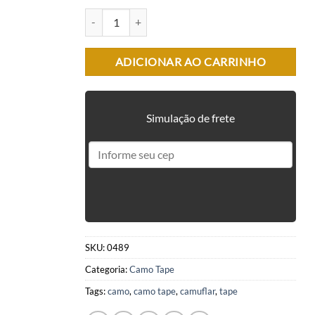
CAMO TAPE - MULTICAM DENSE quantidade
ADICIONAR AO CARRINHO
Simulação de frete
SKU:
0489
Categoria:
Camo Tape
Tags:
camo
,
camo tape
,
camuflar
,
tape