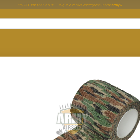
6% OFF em todo o site —
clique e confira condições
cupom:
army6