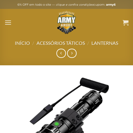
Skip
6% OFF em todo o site —
clique e confira condições
cupom:
army6
to
content
INÍCIO
/
ACESSÓRIOS TÁTICOS
/
LANTERNAS