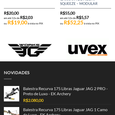
SQUEEZE – MODULAR
R$
20,00
R$
55,00
R$
2,03
R$
5,57
em até 12x de
em até 12x de
R$
19,00
R$
52,25
ou
à vista no PIX
ou
à vista no PIX
NOVIDADES
Balestra Recurva 175 Libras Jaguar JAG 2 PRO -
Preto de Luxo - EK Archery
R$
2.080,00
Balestra Recurva 175 Libras Jaguar JAG 1 Camo
de Luxo - EK Archery