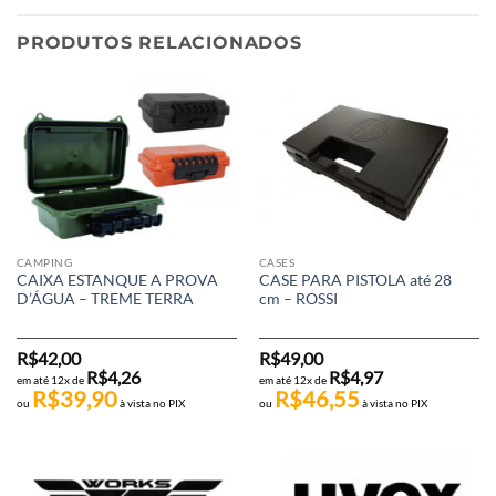
PRODUTOS RELACIONADOS
CAMPING
CASES
CAIXA ESTANQUE A PROVA
CASE PARA PISTOLA até 28
D’ÁGUA – TREME TERRA
cm – ROSSI
R$
42,00
R$
49,00
R$
4,26
R$
4,97
em até 12x de
em até 12x de
R$
39,90
R$
46,55
ou
à vista no PIX
ou
à vista no PIX