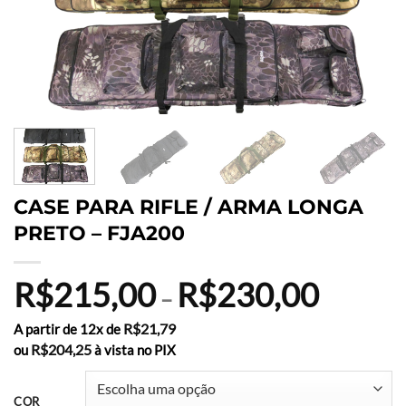
CASE PARA RIFLE / ARMA LONGA
PRETO – FJA200
R$
215,00
R$
230,00
Faixa
–
de
preço:
R$
21,79
A partir de 12x de
R$215,0
R$
204,25
ou
à vista no PIX
através
R$230,0
COR