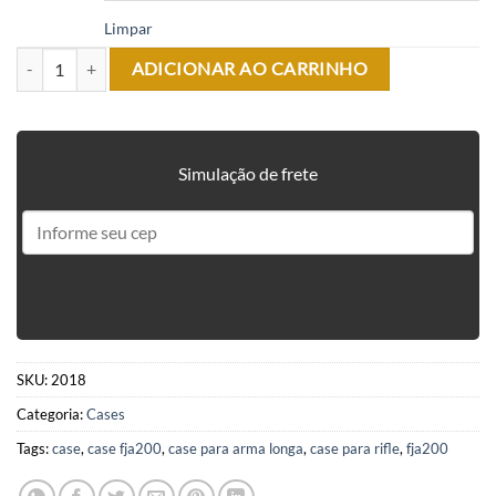
Limpar
CASE PARA RIFLE / ARMA LONGA PRETO - FJA200 quantidade
ADICIONAR AO CARRINHO
Simulação de frete
SKU:
2018
Categoria:
Cases
Tags:
case
,
case fja200
,
case para arma longa
,
case para rifle
,
fja200