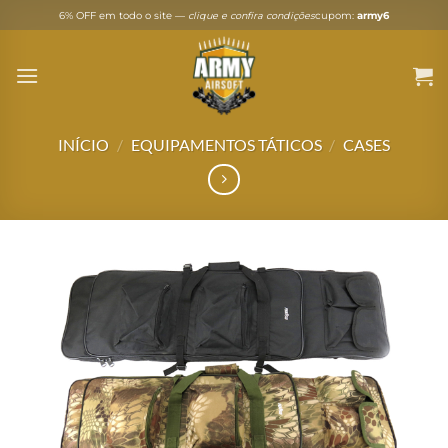
Skip
6% OFF em todo o site —
clique e confira condições
cupom:
army6
to
content
INÍCIO
/
EQUIPAMENTOS TÁTICOS
/
CASES