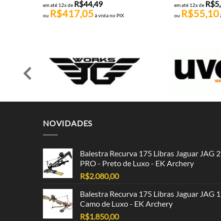
R$
44,49
R$
5
em até 12x de
em até 12x de
R$
417,05
R$
55,10
ou
à vista no PIX
ou
NOVIDADES
Balestra Recurva 175 Libras Jaguar JAG 2
PRO - Preto de Luxo - EK Archery
R$
2.080,00
Balestra Recurva 175 Libras Jaguar JAG 1
Camo de Luxo - EK Archery
R$
1.850,00