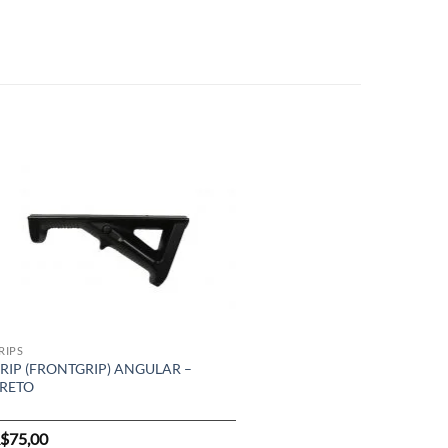
RIPS
MÁSCARAS DE PROTEÇÃO
RIP (FRONTGRIP) ANGULAR –
MÁSCARA FMA FULL FACE –
RETO
LENTE ESPELHADA
$
75,00
R$
360,00