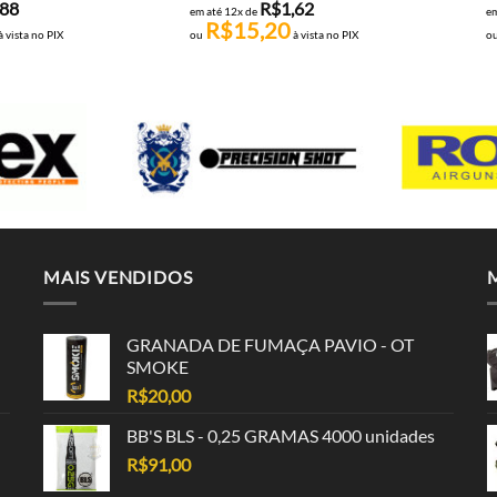
,88
R$
1,62
em até 12x de
em
R$
15,20
à vista no PIX
ou
à vista no PIX
o
MAIS VENDIDOS
GRANADA DE FUMAÇA PAVIO - OT
SMOKE
R$
20,00
BB'S BLS - 0,25 GRAMAS 4000 unidades
R$
91,00