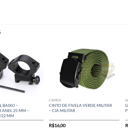
S
CINTOS
G
 BAIXO –
CINTO DE FIVELA VERDE MILITAR
G
 ANEL 25 MM –
– CIA MILITAR
P
 /22 MM
R$
16,00
R