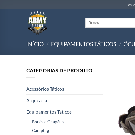
Skip
6% O
to
content
Pesquisar
por:
INÍCIO
/
EQUIPAMENTOS TÁTICOS
/
ÓCU
CATEGORIAS DE PRODUTO
Acessórios Táticos
Arquearia
Equipamentos Táticos
Bonés e Chapéus
Camping