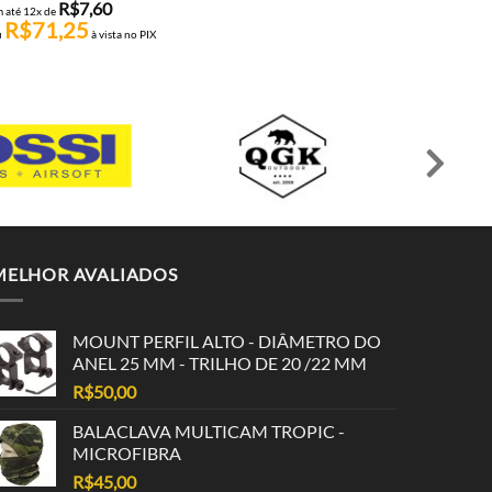
R$
7,60
R$
36,48
 até 12x de
em até 12x de
R$
71,25
R$
342,00
u
à vista no PIX
ou
à vista no PIX
MELHOR AVALIADOS
MOUNT PERFIL ALTO - DIÂMETRO DO
ANEL 25 MM - TRILHO DE 20 /22 MM
R$
50,00
BALACLAVA MULTICAM TROPIC -
MICROFIBRA
R$
45,00