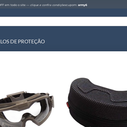
FF em todo o site —
clique e confira condições
cupom:
army6
LOS DE PROTEÇÃO