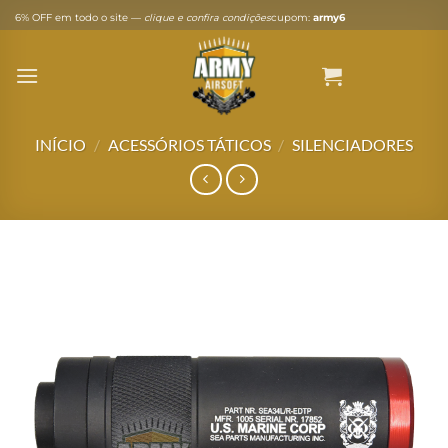
Skip
6% OFF em todo o site —
clique e confira condições
cupom:
army6
to
content
INÍCIO
/
ACESSÓRIOS TÁTICOS
/
SILENCIADORES