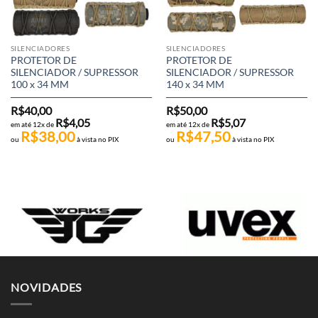
SILENCIADORES
SILENCIADORES
PROTETOR DE
PROTETOR DE
SILENCIADOR / SUPRESSOR
SILENCIADOR / SUPRESSOR
100 x 34 MM
140 x 34 MM
R$
40,00
R$
50,00
R$
4,05
R$
5,07
em até 12x de
em até 12x de
R$
38,00
R$
47,50
ou
à vista no PIX
ou
à vista no PIX
NOVIDADES