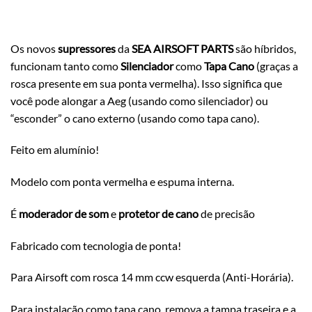
Os novos
supressores
da
SEA AIRSOFT PARTS
são híbridos,
funcionam tanto como
Silenciador
como
Tapa Cano
(graças a
rosca presente em sua ponta vermelha). Isso significa que
você pode alongar a Aeg (usando como silenciador) ou
“esconder” o cano externo (usando como tapa cano).
Feito em alumínio!
Modelo com ponta vermelha e espuma interna.
É
moderador de som
e
protetor de cano
de precisão
Fabricado com tecnologia de ponta!
Para Airsoft com rosca 14 mm ccw esquerda (Anti-Horária).
Para instalação como tapa cano, remova a tampa traseira e a