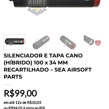
SILENCIADOR E TAPA CANO
(HÍBRIDO) 100 x 34 MM
RECARTILHADO – SEA AIRSOFT
PARTS
R$
99,00
R$
10,03
em até 12x de
R$
94,05
ou
à vista no PIX