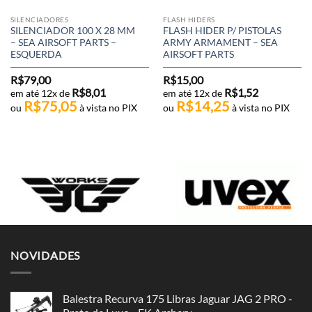
SILENCIADORES
FLASH HIDERS
SILENCIADOR 100 X 28 MM
FLASH HIDER P/ PISTOLAS
– SEA AIRSOFT PARTS –
ARMY ARMAMENT – SEA
ESQUERDA
AIRSOFT PARTS
R$
79,00
R$
15,00
R$
8,01
R$
1,52
em até 12x de
em até 12x de
R$
75,05
R$
14,25
ou
à vista no PIX
ou
à vista no PIX
NOVIDADES
Balestra Recurva 175 Libras Jaguar JAG 2 PRO -