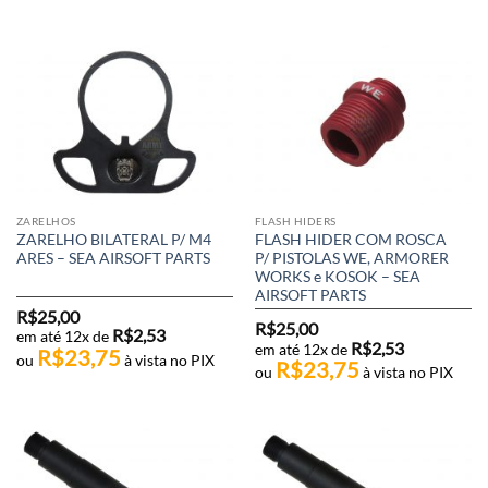
ZARELHOS
FLASH HIDERS
ZARELHO BILATERAL P/ M4
FLASH HIDER COM ROSCA
ARES – SEA AIRSOFT PARTS
P/ PISTOLAS WE, ARMORER
WORKS e KOSOK – SEA
AIRSOFT PARTS
R$
25,00
R$
25,00
R$
2,53
em até 12x de
R$
2,53
em até 12x de
R$
23,75
ou
à vista no PIX
R$
23,75
ou
à vista no PIX