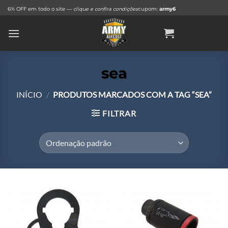
Skip
6% OFF em todo o site —
clique e confira condições
cupom:
army6
to
content
sea
INÍCIO
/
PRODUTOS MARCADOS COM A TAG “SEA”
FILTRAR