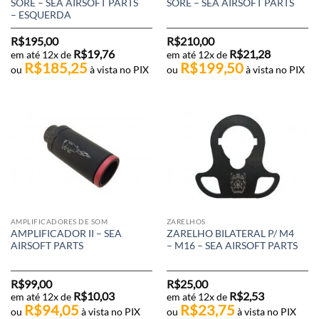
SORE – SEA AIRSOFT PARTS
SORE – SEA AIRSOFT PARTS
– ESQUERDA
R$
195,00
R$
210,00
R$
19,76
R$
21,28
em até 12x de
em até 12x de
R$
185,25
R$
199,50
ou
à vista no PIX
ou
à vista no PIX
AMPLIFICADORES DE SOM
ZARELHOS
AMPLIFICADOR II – SEA
ZARELHO BILATERAL P/ M4
AIRSOFT PARTS
– M16 – SEA AIRSOFT PARTS
R$
99,00
R$
25,00
R$
10,03
R$
2,53
em até 12x de
em até 12x de
R$
94,05
R$
23,75
ou
à vista no PIX
ou
à vista no PIX