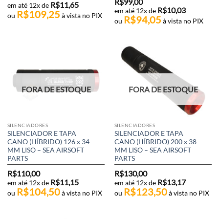
R$
99,00
R$
11,65
em até 12x de
R$
10,03
em até 12x de
R$
109,25
ou
à vista no PIX
R$
94,05
ou
à vista no PIX
FORA DE ESTOQUE
FORA DE ESTOQUE
SILENCIADORES
SILENCIADORES
SILENCIADOR E TAPA
SILENCIADOR E TAPA
CANO (HÍBRIDO) 126 x 34
CANO (HÍBRIDO) 200 x 38
MM LISO – SEA AIRSOFT
MM LISO – SEA AIRSOFT
PARTS
PARTS
R$
110,00
R$
130,00
R$
11,15
R$
13,17
em até 12x de
em até 12x de
R$
104,50
R$
123,50
ou
à vista no PIX
ou
à vista no PIX