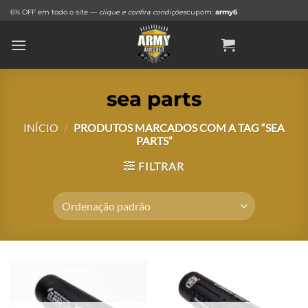
Skip
6% OFF em todo o site —
clique e confira condições
cupom:
army6
to
content
sea parts
INÍCIO
/
PRODUTOS MARCADOS COM A TAG “SEA
PARTS”
FILTRAR