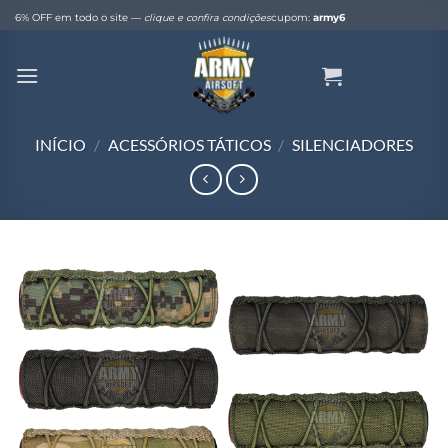
Skip
6% OFF em todo o site —
clique e confira condições
cupom:
army6
to
content
INÍCIO
/
ACESSÓRIOS TÁTICOS
/
SILENCIADORES