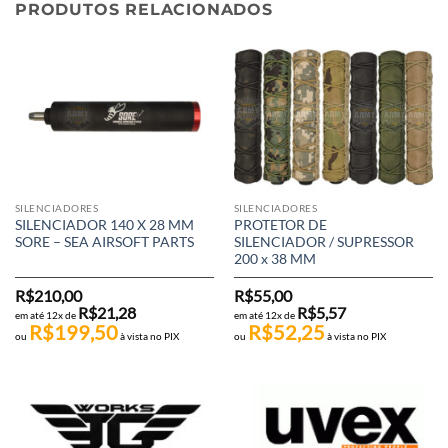
PRODUTOS RELACIONADOS
SILENCIADORES
SILENCIADORES
SILENCIADOR 140 X 28 MM
PROTETOR DE
SORE – SEA AIRSOFT PARTS
SILENCIADOR / SUPRESSOR
200 x 38 MM
R$
210,00
R$
55,00
R$
21,28
R$
5,57
em até 12x de
em até 12x de
R$
199,50
R$
52,25
ou
à vista no PIX
ou
à vista no PIX