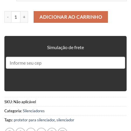
PROTETOR DE SILENCIADOR / SUPRESSOR 140 x 31 MM quantidade
ADICIONAR AO CARRINHO
Simulação de frete
SKU:
Não aplicável
Categoria:
Silenciadores
Tags:
protetor para silenciador
,
silenciador