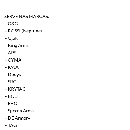
SERVE NAS MARCAS:
– G&G
– ROSSI (Neptune)
– QGK
– King Arms
– APS
– CYMA
– KWA
– Dboys
– SRC
– KRYTAC
– BOLT
– EVO
– Specna Arms
– DE Armory
– TAG