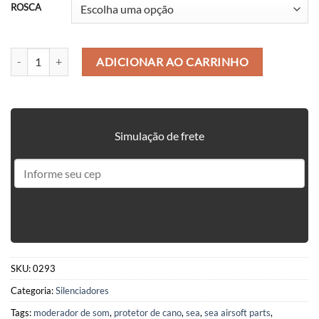
ROSCA
SILENCIADOR E TAPA CANO (HÍBRIDO) 190 x 31 MM LISO - SEA AI
ADICIONAR AO CARRINHO
Simulação de frete
SKU:
0293
Categoria:
Silenciadores
Tags:
moderador de som
,
protetor de cano
,
sea
,
sea airsoft parts
,