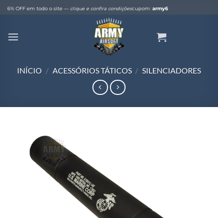
Skip
6% OFF em todo o site —
clique e confira condições
cupom:
army6
to
content
INÍCIO
/
ACESSÓRIOS TÁTICOS
/
SILENCIADORES