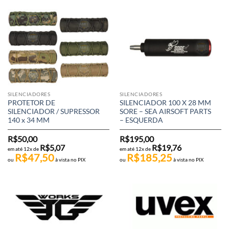
SILENCIADORES
SILENCIADORES
PROTETOR DE
SILENCIADOR 100 X 28 MM
SILENCIADOR / SUPRESSOR
SORE – SEA AIRSOFT PARTS
140 x 34 MM
– ESQUERDA
R$
50,00
R$
195,00
R$
5,07
R$
19,76
em até 12x de
em até 12x de
R$
47,50
R$
185,25
ou
à vista no PIX
ou
à vista no PIX