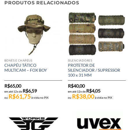
PRODUTOS RELACIONADOS
BONÉS E CHAPÉUS
SILENCIADORES
CHAPÉU TÁTICO
PROTETOR DE
MULTICAM – FOX BOY
SILENCIADOR / SUPRESSOR
100 x 31 MM
R$
65,00
R$
40,00
R$
6,59
R$
4,05
em até 12x de
em até 12x de
R$
61,75
R$
38,00
ou
à vista no PIX
ou
à vista no PIX