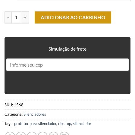
PROTETOR DE SILENCIADOR / SUPRESSOR 190 x 31 MM quantidade
ADICIONAR AO CARRINHO
Simulação de frete
SKU:
1568
Categoria:
Silenciadores
Tags:
protetor para silenciador
,
rip stop
,
silenciador