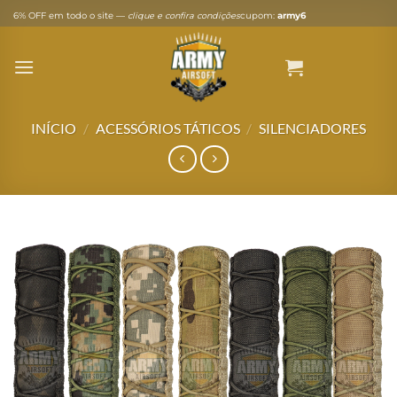
Skip
6% OFF em todo o site —
clique e confira condições
cupom:
army6
to
content
INÍCIO
/
ACESSÓRIOS TÁTICOS
/
SILENCIADORES