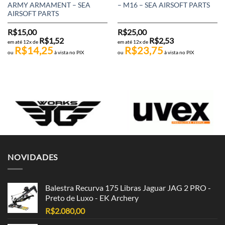
ARMY ARMAMENT – SEA
– M16 – SEA AIRSOFT PARTS
AIRSOFT PARTS
R$
15,00
R$
25,00
R$
1,52
R$
2,53
em até 12x de
em até 12x de
R$
14,25
R$
23,75
ou
à vista no PIX
ou
à vista no PIX
NOVIDADES
Balestra Recurva 175 Libras Jaguar JAG 2 PRO -
Preto de Luxo - EK Archery
R$
2.080,00