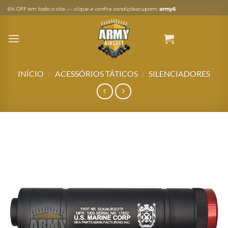
Skip
6% OFF em todo o site —
clique e confira condições
cupom:
army6
to
content
INÍCIO
/
ACESSÓRIOS TÁTICOS
/
SILENCIADORES