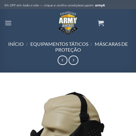
Skip
6% OFF em todo o site —
clique e confira condições
cupom:
army6
to
content
INÍCIO
/
EQUIPAMENTOS TÁTICOS
/
MÁSCARAS DE
PROTEÇÃO