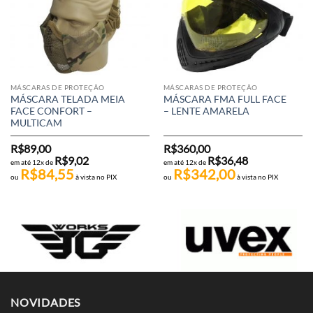
MÁSCARAS DE PROTEÇÃO
MÁSCARAS DE PROTEÇÃO
MÁSCARA TELADA MEIA
MÁSCARA FMA FULL FACE
FACE CONFORT –
– LENTE AMARELA
MULTICAM
R$
89,00
R$
360,00
R$
9,02
R$
36,48
em até 12x de
em até 12x de
R$
84,55
R$
342,00
ou
à vista no PIX
ou
à vista no PIX
NOVIDADES