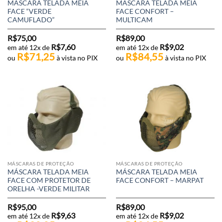
MÁSCARA TELADA MEIA
MÁSCARA TELADA MEIA
FACE “VERDE
FACE CONFORT –
CAMUFLADO”
MULTICAM
R$
75,00
R$
89,00
R$
7,60
R$
9,02
em até 12x de
em até 12x de
R$
71,25
R$
84,55
ou
à vista no PIX
ou
à vista no PIX
MÁSCARAS DE PROTEÇÃO
MÁSCARAS DE PROTEÇÃO
MÁSCARA TELADA MEIA
MÁSCARA TELADA MEIA
FACE COM PROTETOR DE
FACE CONFORT – MARPAT
ORELHA -VERDE MILITAR
R$
95,00
R$
89,00
R$
9,63
R$
9,02
em até 12x de
em até 12x de