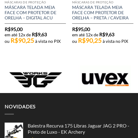
MÁSCARAS DE PROTEÇÃO
MÁSCARAS DE PROTEÇÃO
MÁSCARA TELADA MEIA
MÁSCARA TELADA MEIA
FACE COM PROTETOR DE
FACE COM PROTETOR DE
ORELHA – DIGITAL ACU
ORELHA – PRETA / CAVEIRA
R$
95,00
R$
95,00
R$
9,63
R$
9,63
em até 12x de
em até 12x de
R$
90,25
R$
90,25
ou
à vista no PIX
ou
à vista no PIX
NOVIDADES
Balestra Recurva 175 Libras Jaguar JAG 2 PRO -
Preto de Luxo - EK Archery