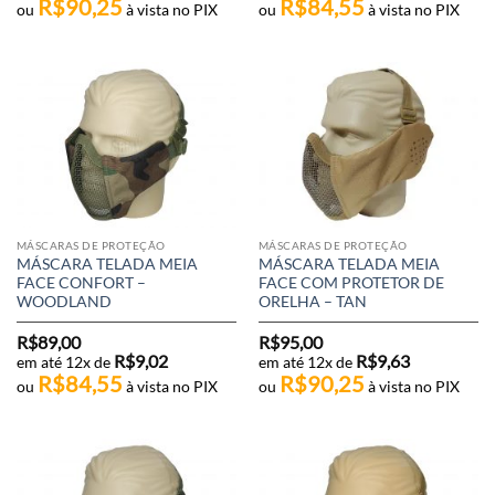
R$
90,25
R$
84,55
ou
à vista no PIX
ou
à vista no PIX
MÁSCARAS DE PROTEÇÃO
MÁSCARAS DE PROTEÇÃO
MÁSCARA TELADA MEIA
MÁSCARA TELADA MEIA
FACE CONFORT –
FACE COM PROTETOR DE
WOODLAND
ORELHA – TAN
R$
89,00
R$
95,00
R$
9,02
R$
9,63
em até 12x de
em até 12x de
R$
84,55
R$
90,25
ou
à vista no PIX
ou
à vista no PIX