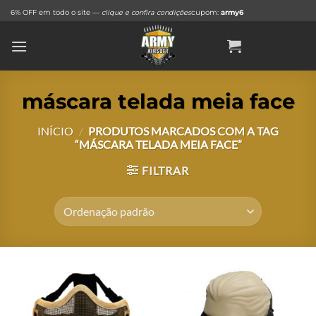
Skip
6% OFF em todo o site —
clique e confira condições
cupom:
army6
to
content
máscara telada meia face
INÍCIO
/
PRODUTOS MARCADOS COM A TAG
“MÁSCARA TELADA MEIA FACE”
FILTRAR