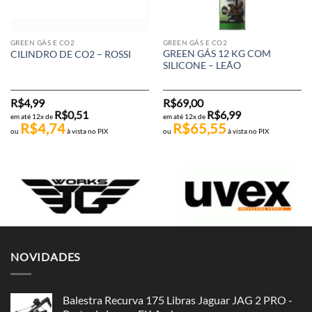
GREEN GÁS E CO2
GREEN GÁS E CO2
GREEN GÁS 12 KG COM
CILINDRO DE CO2 – ROSSI
SILICONE – LEÃO
R$
4,99
R$
69,00
R$
0,51
R$
6,99
em até 12x de
em até 12x de
R$
4,74
R$
65,55
ou
à vista no PIX
ou
à vista no PIX
NOVIDADES
Balestra Recurva 175 Libras Jaguar JAG 2 PRO -