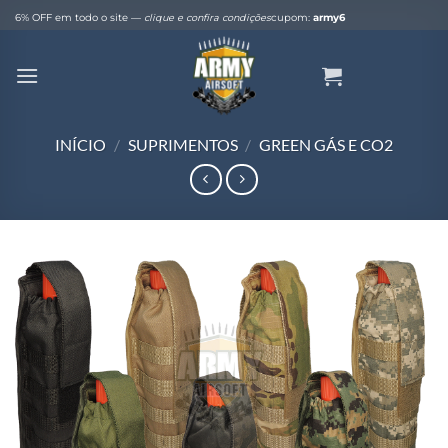
Skip
6% OFF em todo o site —
clique e confira condições
cupom:
army6
to
content
INÍCIO
/
SUPRIMENTOS
/
GREEN GÁS E CO2