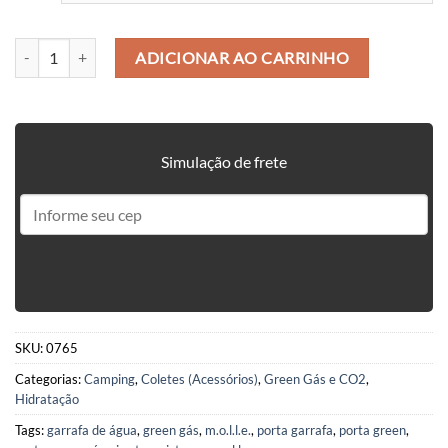
PORTA GREEN GÁS / GARRAFA DE ÁGUA / SQUEEZE - MODULAR qu
ADICIONAR AO CARRINHO
Simulação de frete
SKU:
0765
Categorias:
Camping
,
Coletes (Acessórios)
,
Green Gás e CO2
,
Hidratação
Tags:
garrafa de água
,
green gás
,
m.o.l.l.e.
,
porta garrafa
,
porta green
,