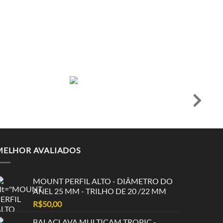
R$
55,00
R$
5,57
em até 12x de
R$
52,25
ou
à vista no PIX
MELHOR AVALIADOS
MOUNT PERFIL ALTO - DIÂMETRO DO
ANEL 25 MM - TRILHO DE 20 /22 MM
R$
50,00
BALACLAVA MULTICAM TROPIC -