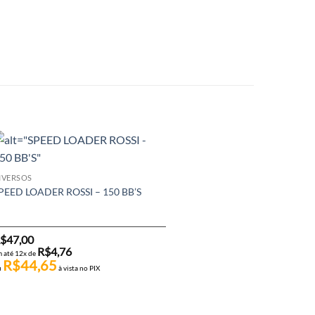
IVERSOS
PEED LOADER ROSSI – 150 BB’S
$
47,00
R$
4,76
 até 12x de
R$
44,65
u
à vista no PIX
DIVERSOS
KIT FLUÍDO DE MANUTENÇÃ
ROSSI