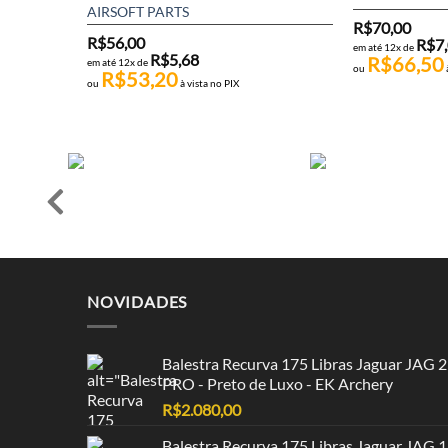
AIRSOFT PARTS
R$
70,00
R$
56,00
R$
7
em até 12x de
R$
5,68
R$
66,50
em até 12x de
ou
R$
53,20
ou
à vista no PIX
NOVIDADES
Balestra Recurva 175 Libras Jaguar JAG 2
PRO - Preto de Luxo - EK Archery
R$
2.080,00
Balestra Recurva 175 Libras Jaguar JAG 1