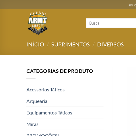
Skip
6% O
to
content
Pesquisar
por:
INÍCIO
/
SUPRIMENTOS
/
DIVERSOS
CATEGORIAS DE PRODUTO
Acessórios Táticos
Arquearia
Equipamentos Táticos
Miras
PROMOÇÕES!