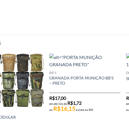
S
BB'S
D
GRANADA PORTA MUNIÇÃO BB’S
S
– PRETO
R$
17,00
R
R$
1,72
em até 12x de
em
R$
16,15
ou
à vista no PIX
o
ODULAR