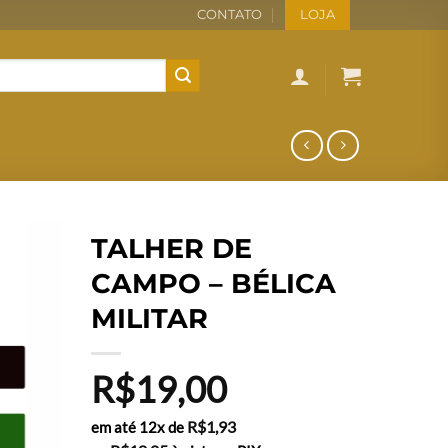
CONTATO
LOJA
TALHER DE
CAMPO – BÉLICA
MILITAR
R$
19,00
R$
1,93
em até 12x de