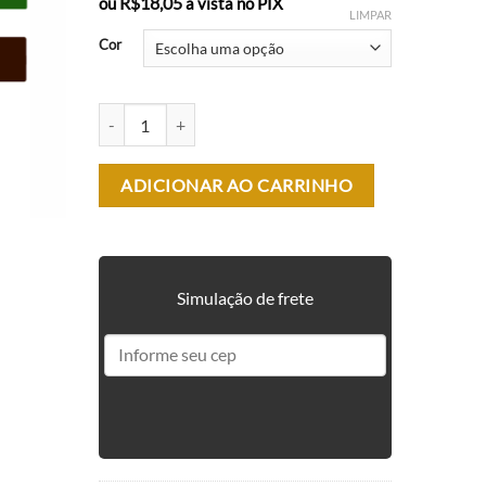
R$
18,05
ou
à vista no PIX
LIMPAR
Cor
TALHER DE CAMPO - BÉLICA MILITAR quantidade
ADICIONAR AO CARRINHO
Simulação de frete