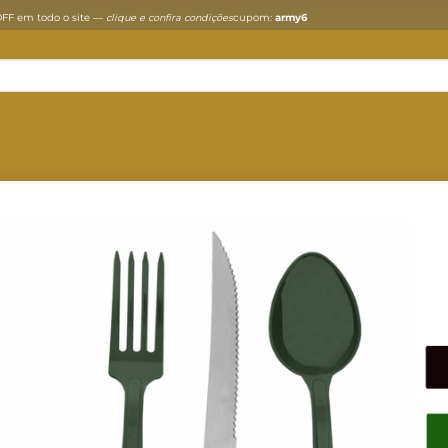
FF em todo o site —
clique e confira condições
cupom:
army6