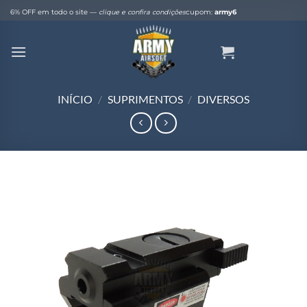
Skip
6% OFF em todo o site —
clique e confira condições
cupom:
army6
to
content
INÍCIO
/
SUPRIMENTOS
/
DIVERSOS