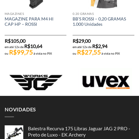
MAGAZINES
0.20 GRAMAS
MAGAZINE PARA M4 HI
BB’S ROSSI – 0,20 GRAMAS
CAP HP – ROSSI
1.000 Unidades
R$
105,00
R$
29,00
R$
10,64
R$
2,94
em até 12x de
em até 12x de
R$
99,75
R$
27,55
ou
à vista no PIX
ou
à vista no PIX
NOVIDADES
Balestra Recurva 175 Libras Jaguar JAG 2 PRO -
Preto de Luxo - EK Archery