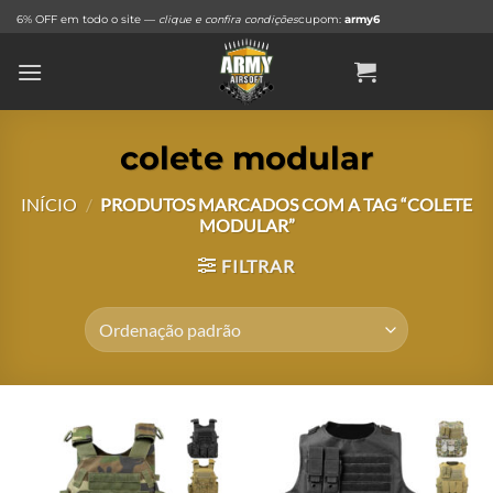
Skip
6% OFF em todo o site —
clique e confira condições
cupom:
army6
to
content
colete modular
INÍCIO
/
PRODUTOS MARCADOS COM A TAG “COLETE
MODULAR”
FILTRAR