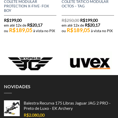
COLETE MODULAR
COLETE TÁTICO MODULAR
PROTECTION X-FIVE- FOX
OCTOS – TAG
BOY
O
O
R$
199,00
R$
250,00
R$
199,00
preço
preço
R$
20,17
R$
20,17
em até 12x de
em até 12x de
original
atual
R$
189,05
R$
189,05
era:
é:
ou
à vista no PIX
ou
à vista no PIX
R$250,00.
R$199,00.
NOVIDADES
Balestra Recurva 175 Libras Jaguar JAG 2 PRO -
Preto de Luxo - EK Archery
R$
2.080,00