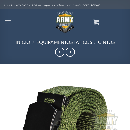
Skip
6% OFF em todo o site —
clique e confira condições
cupom:
army6
to
content
INÍCIO
/
EQUIPAMENTOS TÁTICOS
/
CINTOS