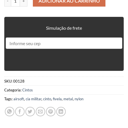
ADICIONAR AO CARRINHO
Simulação de frete
SKU:
00128
Categoria:
Cintos
Tags:
airsoft
,
cia militar
,
cinto
,
fivela
,
metal
,
nylon