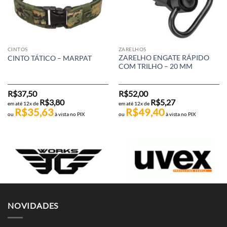
CINTOS
ZARELHOS
ZARELHO ENGATE RÁPIDO
CINTO TÁTICO – MARPAT
COM TRILHO – 20 MM
R$
37,50
R$
52,00
R$
3,80
R$
5,27
em até 12x de
em até 12x de
R$
35,63
R$
49,40
ou
à vista no PIX
ou
à vista no PIX
NOVIDADES