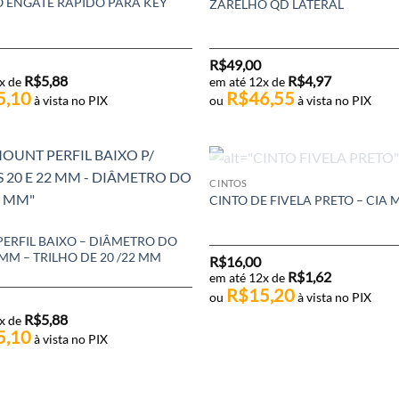
 ENGATE RÁPIDO PARA KEY
ZARELHO QD LATERAL
R$
49,00
R$
5,88
R$
4,97
x de
em até 12x de
5,10
R$
46,55
à vista no PIX
ou
à vista no PIX
FORA DE ESTOQUE
CINTOS
CINTO DE FIVELA PRETO – CIA 
ERFIL BAIXO – DIÂMETRO DO
MM – TRILHO DE 20 /22 MM
R$
16,00
R$
1,62
em até 12x de
R$
15,20
ou
à vista no PIX
R$
5,88
x de
5,10
à vista no PIX