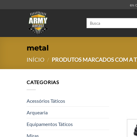
Skip
6% O
to
content
Pesquisar
por:
metal
INÍCIO
/
PRODUTOS MARCADOS COM A TA
CATEGORIAS
Acessórios Táticos
Arquearia
Equipamentos Táticos
Miras