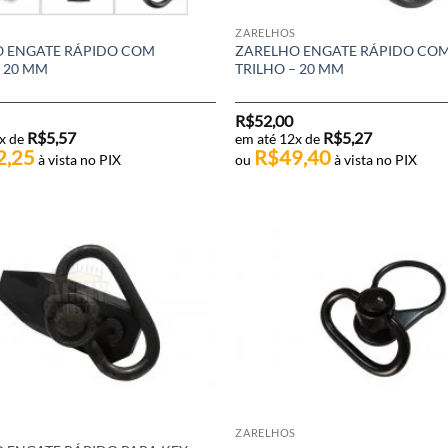
ZARELHOS
 ENGATE RÁPIDO COM
ZARELHO ENGATE RÁPIDO CO
– 20 MM
TRILHO – 20 MM
R$
52,00
R$
5,57
R$
5,27
x de
em até 12x de
2,25
R$
49,40
à vista no PIX
ou
à vista no PIX
ZARELHOS