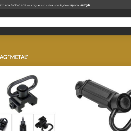
FF em todo o site —
clique e confira condições
cupom:
army6
G “METAL”