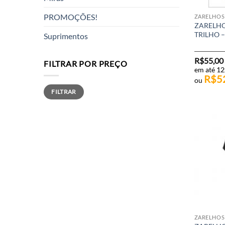
PROMOÇÕES!
ZARELHOS
ZARELHO
TRILHO 
Suprimentos
R$
55,00
FILTRAR POR PREÇO
em até 12
R$
5
ou
Preço
Preço
FILTRAR
mínimo
máximo
ZARELHOS