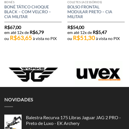
BONÉS
COLETES (ACESSÓRIOS)
BONÉ TÁTICO CHOQUE
BOLSO FRONTAL
BLACK – COM VELCRO –
MODULAR PRETO – CIA
CIA MILITAR
MILITAR
R$
67,00
R$
54,00
R$
6,79
R$
5,47
em até 12x de
em até 12x de
R$
63,65
R$
51,30
ou
à vista no PIX
ou
à vista no PIX
NOVIDADES
Balestra Recurva 175 Libras Jaguar JAG 2 PRO -
Preto de Luxo - EK Archery