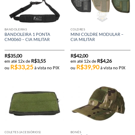
BANDOLEIRAS
COLDRES
BANDOLEIRA 1 PONTA
MINI COLDRE MODULAR –
CM0060 – CIA MILITAR
CIA MILITAR
R$
35,00
R$
42,00
R$
3,55
R$
4,26
em até 12x de
em até 12x de
R$
33,25
R$
39,90
ou
à vista no PIX
ou
à vista no PIX
COLETES (ACESSÓRIOS)
BONÉS