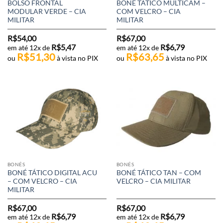
BOLSO FRONTAL
BONÉ TÁTICO MULTICAM –
MODULAR VERDE – CIA
COM VELCRO – CIA
MILITAR
MILITAR
R$
54,00
R$
67,00
R$
5,47
R$
6,79
em até 12x de
em até 12x de
R$
51,30
R$
63,65
ou
à vista no PIX
ou
à vista no PIX
BONÉS
BONÉS
BONÉ TÁTICO DIGITAL ACU
BONÉ TÁTICO TAN – COM
– COM VELCRO – CIA
VELCRO – CIA MILITAR
MILITAR
R$
67,00
R$
67,00
R$
6,79
R$
6,79
em até 12x de
em até 12x de