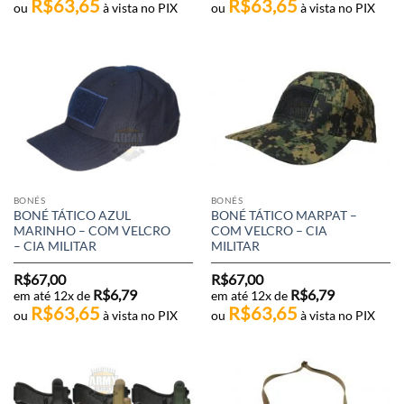
R$
63,65
R$
63,65
ou
à vista no PIX
ou
à vista no PIX
BONÉS
BONÉS
BONÉ TÁTICO AZUL
BONÉ TÁTICO MARPAT –
MARINHO – COM VELCRO
COM VELCRO – CIA
– CIA MILITAR
MILITAR
R$
67,00
R$
67,00
R$
6,79
R$
6,79
em até 12x de
em até 12x de
R$
63,65
R$
63,65
ou
à vista no PIX
ou
à vista no PIX