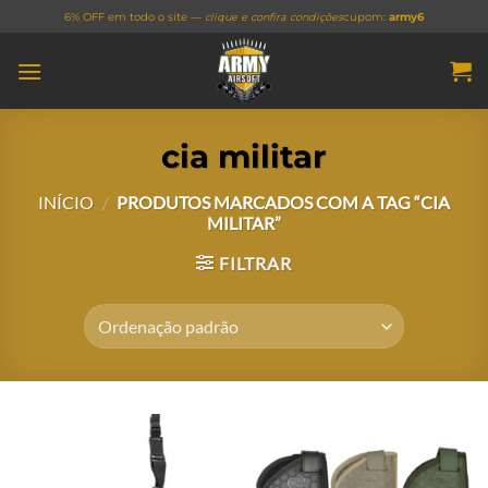
Skip
6% OFF em todo o site —
clique e confira condições
cupom:
army6
to
content
cia militar
INÍCIO
/
PRODUTOS MARCADOS COM A TAG “CIA
MILITAR”
FILTRAR