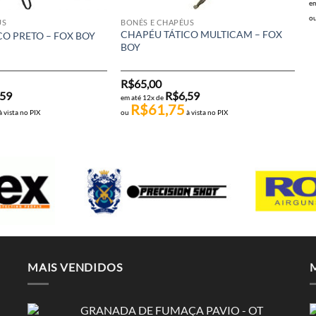
em
o
US
BONÉS E CHAPÉUS
CHAPÉU TÁTICO MULTICAM – FOX
CO PRETO – FOX BOY
BOY
R$
65,00
,59
R$
6,59
em até 12x de
R$
61,75
à vista no PIX
ou
à vista no PIX
MAIS VENDIDOS
GRANADA DE FUMAÇA PAVIO - OT