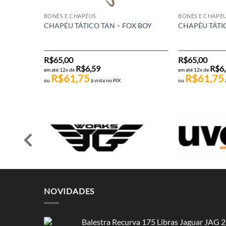
BONÉS E CHAPÉUS
BONÉS E CHAPÉ
CHAPÉU TÁTICO TAN – FOX BOY
CHAPÉU TÁTI
R$
65,00
R$
65,00
R$
6,59
R$
6
em até 12x de
em até 12x de
R$
61,75
R$
61,75
ou
à vista no PIX
ou
NOVIDADES
Balestra Recurva 175 Libras Jaguar JAG 2