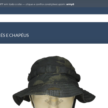
FF em todo o site —
clique e confira condições
cupom:
army6
ÉS E CHAPÉUS