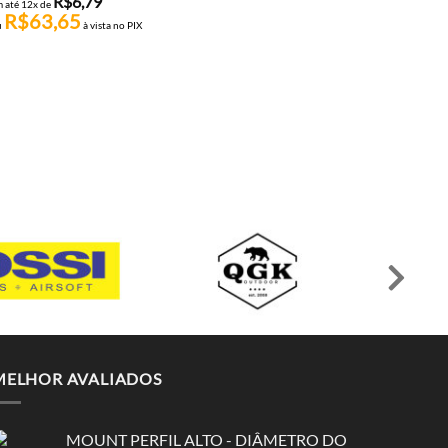
R$
6,79
 até 12x de
R$
63,65
u
à vista no PIX
BONÉS E CHAPÉUS
CHAPÉU TÁTICO COM ABA A
FG – FOX BOY
R$
70,00
R$
7,09
em até 12x de
R$
66,50
ou
à vista no PIX
MELHOR AVALIADOS
MOUNT PERFIL ALTO - DIÂMETRO DO