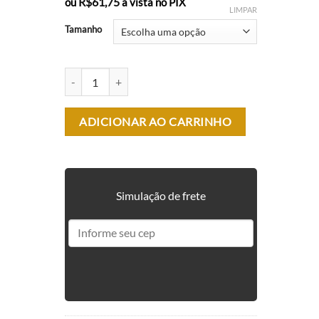
R$
61,75
ou
à vista no PIX
LIMPAR
Tamanho
CHAPÉU TÁTICO MULTICAM BLACK - FOX BOY quantid
ADICIONAR AO CARRINHO
Simulação de frete