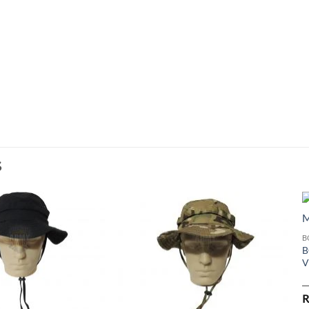
S
B
B
V
R