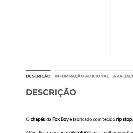
DESCRIÇÃO
INFORMAÇÃO ADICIONAL
AVALIAÇÕ
DESCRIÇÃO
O
chapéu
da
Fox Boy
é fabricado com tecido
rip stop
Além disso, possuem
microfuros
para melhor ventila