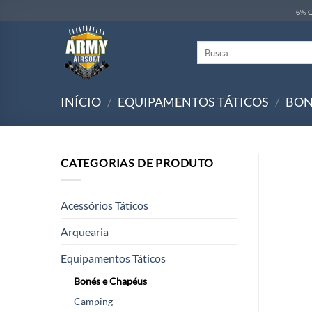
Skip
6% O
to
content
Pesquisar
por:
INÍCIO
/
EQUIPAMENTOS TÁTICOS
/
BON
CATEGORIAS DE PRODUTO
Acessórios Táticos
Arquearia
Equipamentos Táticos
Bonés e Chapéus
Camping