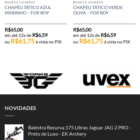
BONÉS E CHAPÉUS
BONÉS E CHAPÉUS
CHAPÉU TÁTICO AZUL
CHAPÉU TÁTICO VERDE
MARINHO – FOX BOY
OLIVA – FOX BOY
R$
65,00
R$
65,00
R$
6,59
R$
6,59
em até 12x de
em até 12x de
R$
61,75
R$
61,75
ou
à vista no PIX
ou
à vista no PIX
NOVIDADES
Balestra Recurva 175 Libras Jaguar JAG 2 PRO -
Preto de Luxo - EK Archery