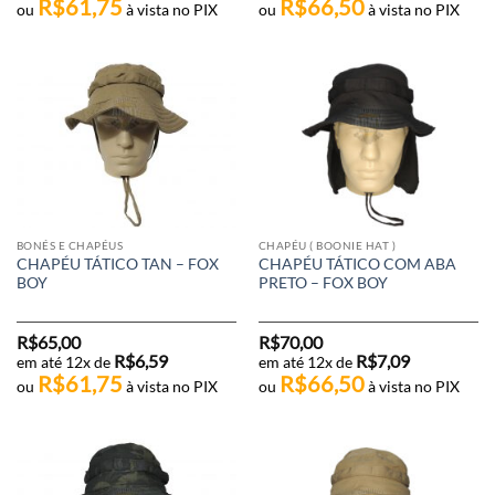
R$
61,75
R$
66,50
ou
à vista no PIX
ou
à vista no PIX
BONÉS E CHAPÉUS
CHAPÉU ( BOONIE HAT )
CHAPÉU TÁTICO TAN – FOX
CHAPÉU TÁTICO COM ABA
BOY
PRETO – FOX BOY
R$
65,00
R$
70,00
R$
6,59
R$
7,09
em até 12x de
em até 12x de
R$
61,75
R$
66,50
ou
à vista no PIX
ou
à vista no PIX