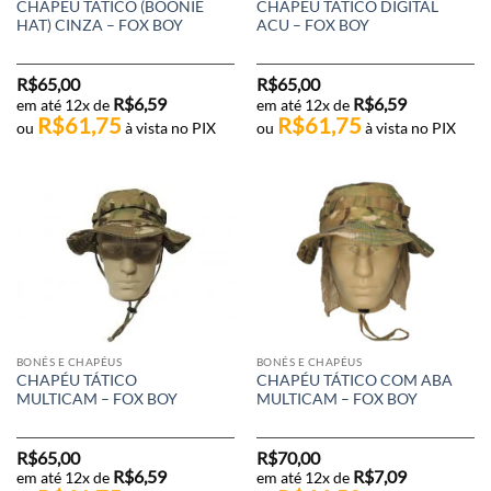
CHAPÉU TÁTICO (BOONIE
CHAPÉU TÁTICO DIGITAL
HAT) CINZA – FOX BOY
ACU – FOX BOY
R$
65,00
R$
65,00
R$
6,59
R$
6,59
em até 12x de
em até 12x de
R$
61,75
R$
61,75
ou
à vista no PIX
ou
à vista no PIX
BONÉS E CHAPÉUS
BONÉS E CHAPÉUS
CHAPÉU TÁTICO
CHAPÉU TÁTICO COM ABA
MULTICAM – FOX BOY
MULTICAM – FOX BOY
R$
65,00
R$
70,00
R$
6,59
R$
7,09
em até 12x de
em até 12x de