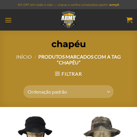
Skip
6% OFF em todo o site —
clique e confira condições
cupom:
army6
to
content
chapéu
INÍCIO
/
PRODUTOS MARCADOS COM A TAG
“CHAPÉU”
FILTRAR