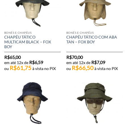
BONÉS E CHAPÉUS
BONÉS E CHAPÉUS
CHAPÉU TÁTICO
CHAPÉU TÁTICO COM ABA
MULTICAM BLACK – FOX
TAN – FOX BOY
BOY
R$
65,00
R$
70,00
R$
6,59
R$
7,09
em até 12x de
em até 12x de
R$
61,75
R$
66,50
ou
à vista no PIX
ou
à vista no PIX