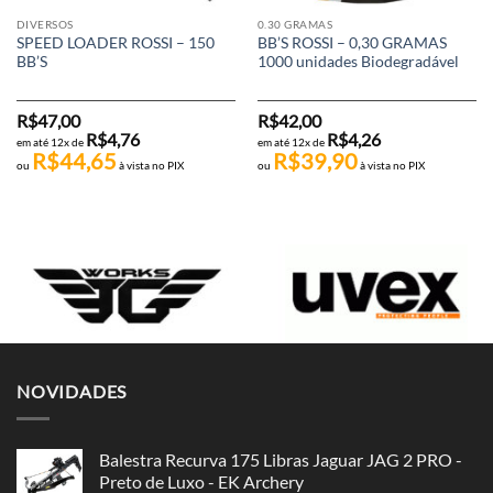
DIVERSOS
0.30 GRAMAS
SPEED LOADER ROSSI – 150
BB’S ROSSI – 0,30 GRAMAS
BB’S
1000 unidades Biodegradável
R$
47,00
R$
42,00
R$
4,76
R$
4,26
em até 12x de
em até 12x de
R$
44,65
R$
39,90
ou
à vista no PIX
ou
à vista no PIX
NOVIDADES
Balestra Recurva 175 Libras Jaguar JAG 2 PRO -
Preto de Luxo - EK Archery