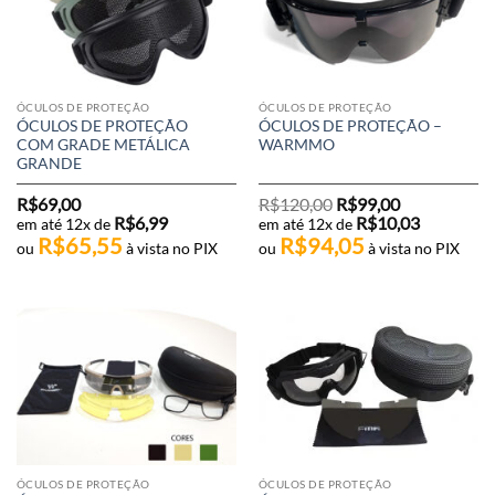
ÓCULOS DE PROTEÇÃO
ÓCULOS DE PROTEÇÃO
ÓCULOS DE PROTEÇÃO
ÓCULOS DE PROTEÇÃO –
COM GRADE METÁLICA
WARMMO
GRANDE
O
O
R$
69,00
R$
120,00
R$
99,00
preço
preço
R$
6,99
R$
10,03
em até 12x de
em até 12x de
original
atual
R$
65,55
R$
94,05
era:
é:
ou
à vista no PIX
ou
à vista no PIX
R$120,00.
R$99,00.
ÓCULOS DE PROTEÇÃO
ÓCULOS DE PROTEÇÃO