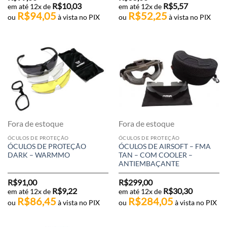
R$
10,03
R$
5,57
em até 12x de
em até 12x de
R$
94,05
R$
52,25
ou
à vista no PIX
ou
à vista no PIX
Fora de estoque
Fora de estoque
ÓCULOS DE PROTEÇÃO
ÓCULOS DE PROTEÇÃO
ÓCULOS DE PROTEÇÃO
ÓCULOS DE AIRSOFT – FMA
DARK – WARMMO
TAN – COM COOLER –
ANTIEMBAÇANTE
R$
91,00
R$
299,00
R$
9,22
R$
30,30
em até 12x de
em até 12x de
R$
86,45
R$
284,05
ou
à vista no PIX
ou
à vista no PIX