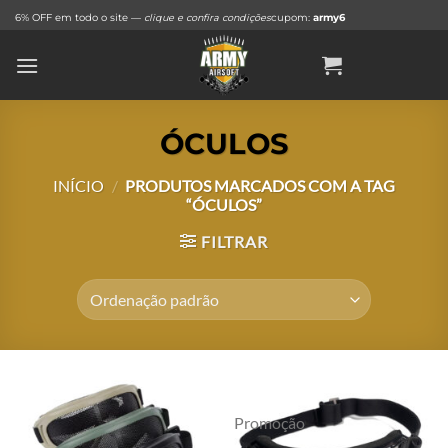
Skip
6% OFF em todo o site —
clique e confira condições
cupom:
army6
to
content
ÓCULOS
INÍCIO
/
PRODUTOS MARCADOS COM A TAG
“ÓCULOS”
FILTRAR
Promoção