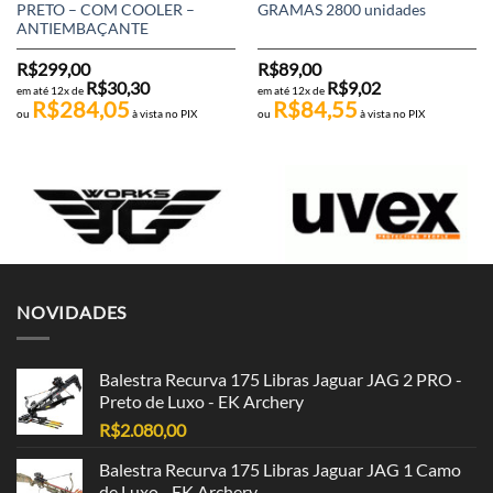
PRETO – COM COOLER –
GRAMAS 2800 unidades
ANTIEMBAÇANTE
R$
299,00
R$
89,00
R$
30,30
R$
9,02
em até 12x de
em até 12x de
R$
284,05
R$
84,55
ou
à vista no PIX
ou
à vista no PIX
NOVIDADES
Balestra Recurva 175 Libras Jaguar JAG 2 PRO -
Preto de Luxo - EK Archery
R$
2.080,00
Balestra Recurva 175 Libras Jaguar JAG 1 Camo
de Luxo - EK Archery