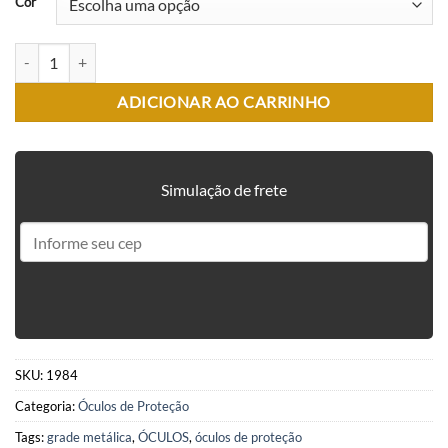
Cor
ÓCULOS DE PROTEÇÃO COM GRADE METÁLICA PEQUENO quanti
ADICIONAR AO CARRINHO
Simulação de frete
SKU:
1984
Categoria:
Óculos de Proteção
Tags:
grade metálica
,
ÓCULOS
,
óculos de proteção